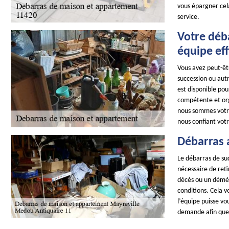
vous épargner cel
service.
Votre déb
équipe eff
Vous avez peut-êtr
succession ou aut
est disponible pou
compétente et orga
nous sommes votre
nous confiant vot
Débarras 
Le débarras de suc
nécessaire de reti
décès ou un démén
conditions. Cela 
l’équipe puisse vo
demande afin que 