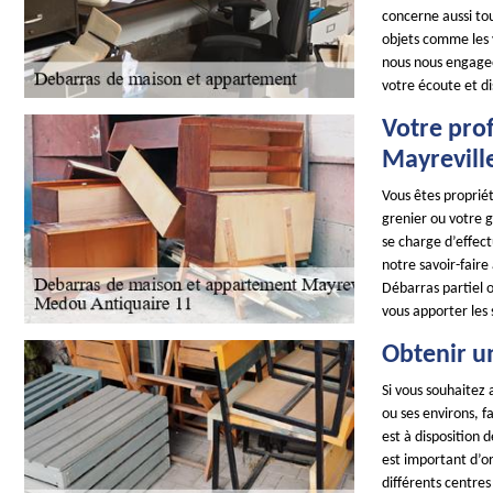
concerne aussi tou
objets comme les va
nous nous engageo
votre écoute et di
Votre pro
Mayrevill
Vous êtes proprié
grenier ou votre 
se charge d’effect
notre savoir-faire
Débarras partiel o
vous apporter les
Obtenir u
Si vous souhaitez 
ou ses environs, 
est à disposition 
est important d’or
différents centre