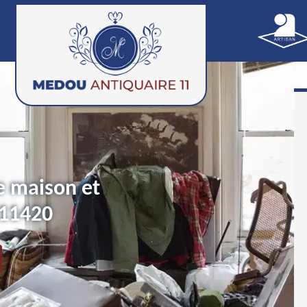
e maison et
 11420