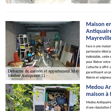
Maison en
Antiquair
Mayrevill
Face à une maiso
partenaire idéal 
indéniable, cette 
pour libérer votr
s'attache à offrir
garantissant un pr
libérés et soigne
Medou Ant
maison à 
Medou Antiquaire 
d'une réputation bâ