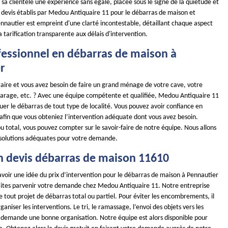
à sa clientèle une expérience sans égale, placée sous le signe de la quiétude et
es devis établis par Medou Antiquaire 11 pour le débarras de maison et
nautier est empreint d'une clarté incontestable, détaillant chaque aspect
a tarification transparente aux délais d'intervention.
fessionnel en débarras de maison à
r
taire et vous avez besoin de faire un grand ménage de votre cave, votre
garage, etc. ? Avec une équipe compétente et qualifiée, Medou Antiquaire 11
uer le débarras de tout type de localité. Vous pouvez avoir confiance en
 afin que vous obteniez l’intervention adéquate dont vous avez besoin.
u total, vous pouvez compter sur le savoir-faire de notre équipe. Nous allons
 solutions adéquates pour votre demande.
n devis débarras de maison 11610
avoir une idée du prix d’intervention pour le débarras de maison à Pennautier
faites parvenir votre demande chez Medou Antiquaire 11. Notre entreprise
de tout projet de débarras total ou partiel. Pour éviter les encombrements, il
ganiser les interventions. Le tri, le ramassage, l’envoi des objets vers les
s demande une bonne organisation. Notre équipe est alors disponible pour