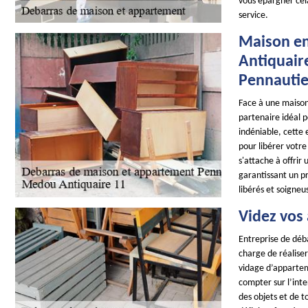
vous épargner cel
service.
Maison en
Antiquair
Pennautie
Face à une maiso
partenaire idéal 
indéniable, cette 
pour libérer votr
s'attache à offrir
garantissant un pr
libérés et soigne
Videz vos
Entreprise de déb
charge de réaliser
vidage d’apparte
compter sur l’int
des objets et de t