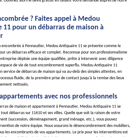
a. Obtenez alors le devis gratuit en faisant votre demande auprès de notre
combrée ? Faites appel à Medou
e 11 pour un débarras de maison à
r
n encombrée à Pennautier, Medou Antiquaire 11 se présente comme le
pour un débarras efficace et complet. Reconnue pour son professionnalisme
entreprise déploie une équipe qualifiée, prête à intervenir avec diligence
e espace de vie de tout encombrement superflu. Medou Antiquaire 11
 un service de débarras de maison qui va au-delà des simples attentes, en
ocessus fluide, de la première prise de contact jusqu'à la remise des lieux
usement nettoyés.
 appartements avec nos professionnels
arras de maison et appartement à Pennautier, Medou Antiquaire 11 se
 tout débarras sur 11610 et ses villes. Quelle que soit la raison de votre
ment (succession, déménagement, grand ménage, etc.), vous pouvez
ervention de notre équipe. Nous assurons le désencombrement des mobiliers,
ous les encombrants de vos appartements. Le prix pour les interventions est