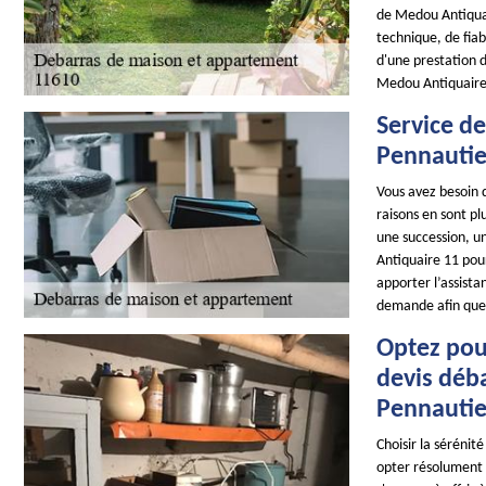
de Medou Antiquai
technique, de fiab
d'une prestation 
Medou Antiquaire
Service d
Pennautie
Vous avez besoin 
raisons en sont pl
une succession, u
Antiquaire 11 pou
apporter l’assist
demande afin que
Optez pou
devis déb
Pennautie
Choisir la sérénit
opter résolument 