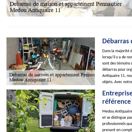
Débarras 
Dans la majorité d
lorsqu’il y a de n
sont des témoins d
débarras pour org
Antiquaire 11, no
objets. Avec notre
Entrepris
référence
Medou Antiquaire 
et se distingue p
professionnels qu
prenant en compte