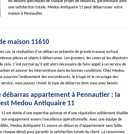
les besoins spécifiques de chaque projet de débarras, garantissant ainsi
une satisfaction totale. Medou Antiquaire 11 peut débarrasser votre
maison à Pennautier.
de maison 11610
es cas, la réalisation d’un débarras présente de grands travaux surtout
ombreux pièces et objets à débarrasser. Les greniers, les caves et les dépotoirs
e cela. C’est normal qu’il soit alors nécessaire de faire appel à un service de
aniser et assurer les interventions dans les bonnes conditions. Chez Medou
us assurons l’enlèvement des encombrants, le triage et le recyclage des
 service, vous pouvez choisir le type de débarras dont vous avez besoin.
e débarras appartement à Pennautier : la
 est Medou Antiquaire 11
11 est dotée d'une expertise pointue et d'une réputation solidement établie
ar son engagement envers l'excellence opérationnelle. Avec une équipe de
alifiés, Medou Antiquaire 11 assure un débarras d'appartement sans faille,
 chaque détail pour garantir la satisfaction totale du client. La renommée