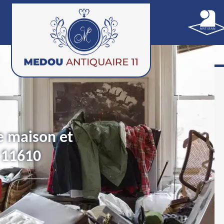
e maison et
 11610