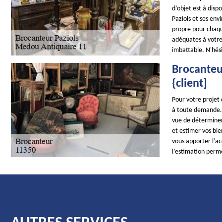
d’objet est à dis
Paziols et ses env
propre pour chaqu
adéquates à votre
imbattable. N'hési
Brocanteur
{client]
Pour votre projet
à toute demande. 
vue de déterminer 
et estimer vos bie
vous apporter l’a
l’estimation perme