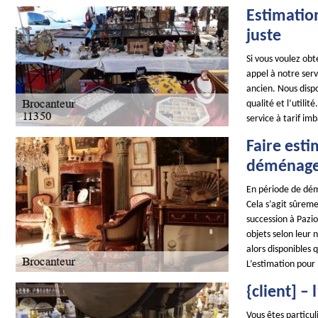
Estimation
juste
Si vous voulez obt
appel à notre serv
ancien. Nous disp
qualité et l’utili
service à tarif im
Faire esti
déménag
En période de dém
Cela s’agit sûreme
succession à Pazio
objets selon leur 
alors disponibles
L’estimation pour 
{client] –
Vous êtes particul