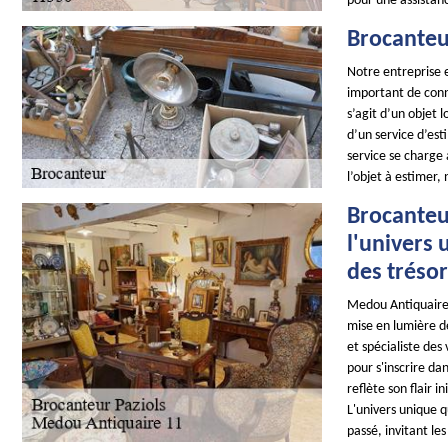
pour une assistan
Brocanteu
Notre entreprise e
important de conna
s’agit d’un objet 
d’un service d’es
service se charge 
l’objet à estimer,
Brocanteur
l'univers 
des tréso
Medou Antiquaire 
mise en lumière de
et spécialiste des
pour s'inscrire da
reflète son flair 
L'univers unique q
passé, invitant le