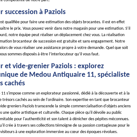
ce compétente de notre part.
r succession à Paziols
st qualifiée pour faire une estimation des objets brocantes. Il est en effet
ître le prix. Vous pouvez venir dans notre magasin pour une estimation. S’il
lourd, notre équipe peut réaliser un déplacement chez vous. La réalisation
timation brocanteur de succession est gratuite et sans engagement. Notre
alors de vous réaliser une assistance propre à votre demande. Quel que soit
 nous sommes disposés à être l’interlocuteur qu’il vous faut.
 et vide-grenier Paziols : explorez
unique de Medou Antiquaire 11, spécialiste
rs cachés
11 s'impose comme un explorateur passionné, dédié à la découverte et à la
 trésors cachés au sein de l'ordinaire. Son expertise en tant que brocanteur
 vide-greniers Paziols transcende la simple commercialisation d'objets anciens
ns une quête artistique et culturelle. Chaque pièce qu'il dévoile au public
inimitable pour l'authenticité et son talent à dénicher des pépites méconnues.
u'il crée à travers ses collections témoigne de sa passion contagieuse pour le
s visiteurs à une exploration immersive au cœur des époques révolues.