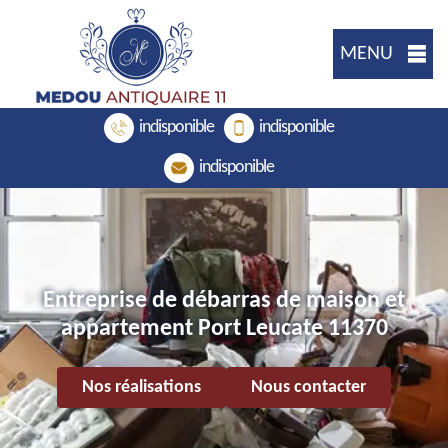
MENU
indisponible
indisponible
indisponible
Entreprise de débarras de maison et
appartement Port Leucate 11370
Nos réalisations
Nous contacter