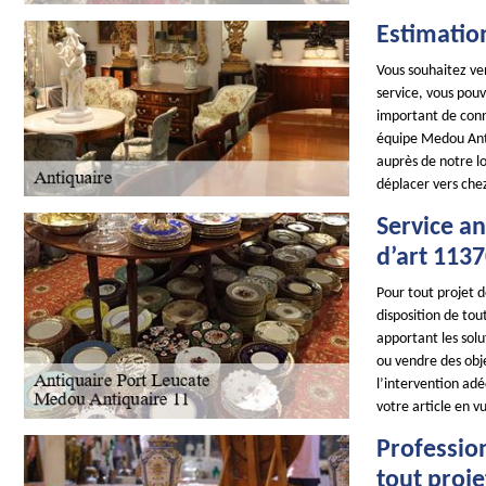
Estimation
Vous souhaitez ven
service, vous pouv
important de conna
équipe Medou Anti
auprès de notre l
déplacer vers chez 
Service an
d’art 113
Pour tout projet 
disposition de tou
apportant les sol
ou vendre des obje
l’intervention adé
votre article en v
Professio
tout proje