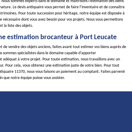
s. Nous sommes experts dans le domaine et maîtrisons l’estimation des biens
 nature. Le devis antiquaire vous permet de faire l’inventaire et de connaître
atrimoines. Pour toute succession pour héritage, notre équipe est disposée à
nce nécessaire dont vous avez besoin pour vos projets. Nous vous permettons
et la liste des objets.
ne estimation brocanteur à Port Leucate
t de vendre des objets anciens, faites avant tout estimer vos biens auprès de
us sommes spécialistes dans le domaine capable d’apporter
adéquat à votre projet. Pour toute estimation, nous travaillons avec un
ur. Pour cela, vous obtenez une estimation juste de votre bien. Pour tout
ntiquaire 11370, nous vous faisons un paiement au comptant. Faites parvenir
n que notre équipe puisse vous assister.