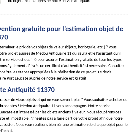
ou objet ancien auprès de notre service antiquaire.
ention gratuite pour l’estimation objet de
370
erminer le prix de vos objets de valeur (bijoux, horlogerie, etc.) ? Vous
tre projet auprès de Medou Antiquaire 11 qui saura être l’assistant qu’il
tre service est qualifié pour assurer l’estimation gratuite de tous les types
ons également délivrés un certificat d’authenticité si nécessaire. Consultez
nnaître les étapes appropriées à la réalisation de ce projet. Le devis
ire Port Leucate auprès de notre service est gratuit.
te Antiquité 11370
asser de vieux objets et qui ne vous servent plus ? Vous souhaitez acheter ou
 brocantes ? Medou Antiquaire 11 vous accompagne. Notre service
Leucate est intéressé par les objets anciens à valeur. Nous récupérons ces
juste et imbattable. N’hésitez pas à faire part de votre projet afin que notre
 assister. Nous vous réalisons bien sûr une estimation de chaque objet pour le
d’achat.