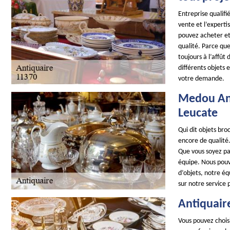
Entreprise qualifié
vente et l’experti
pouvez acheter et 
qualité. Parce que
toujours à l’affût
différents objets 
votre demande.
Medou Ant
Leucate
Qui dit objets br
encore de qualité.
Que vous soyez par
équipe. Nous pouvo
d’objets, notre é
sur notre service 
Antiquair
Vous pouvez choisi