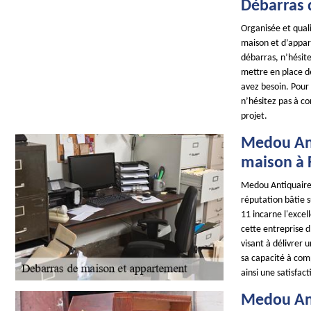
Débarras 
Organisée et qual
maison et d’appart
débarras, n’hésit
mettre en place d
avez besoin. Pour
n’hésitez pas à co
projet.
Medou Ant
maison à 
Medou Antiquaire 
réputation bâtie su
11 incarne l'exce
cette entreprise 
visant à délivrer 
sa capacité à com
ainsi une satisfa
Medou Ant