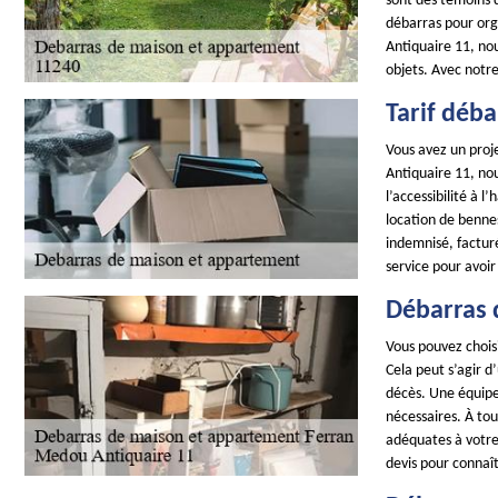
sont des témoins d
débarras pour org
Antiquaire 11, no
objets. Avec notre
Tarif déb
Vous avez un proj
Antiquaire 11, nou
l’accessibilité à 
location de benne
indemnisé, factur
service pour avoir
Débarras 
Vous pouvez chois
Cela peut s’agir 
décès. Une équipe
nécessaires. À to
adéquates à votre 
devis pour connaît