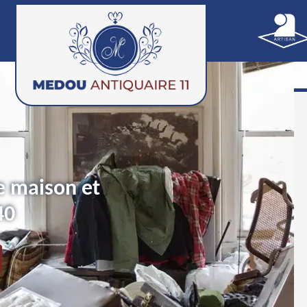
e maison et
40