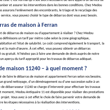
e cela. C’est normal qu’il soit alors nécessaire de faire appel à un service de
aniser et assurer les interventions dans les bonnes conditions. Chez Medou
us assurons l’enlèvement des encombrants, le triage et le recyclage des
 service, vous pouvez choisir le type de débarras dont vous avez besoin.
arras de maison à Ferran
et de débarras de maison ou d’appartement à réaliser ? Chez Medou
s définissons un tarif par mètre cube selon la zone géographique,
l’habitation et l’état de salubrité. Le coût comprend également le transport, la
s et la main d’œuvre. À cet effet, vous pouvez obtenir un débarras
é ou gratuit. N’hésitez pas à faire une demande de devis auprès de notre
 un aperçu du tarif approprié pour les travaux de débarras adéquat.
de maison 11240 – à quel moment ?
ir de faire le débarras de maison et appartement Ferran selon vos besoins.
d’un grand nettoyage, d’un déménagement ou d’une succession suite à un
 de débarrasseur 11240 se charge d’intervenir pour effectuer les travaux
ut moment, Medou Antiquaire 11 est disponible pour réaliser des prestations
projet. Vous avez à cet effet le choix de faire parvenir votre demande de
re les étapes nécessaires à la réalisation des interventions.