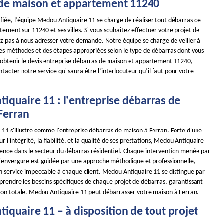
de maison et appartement 11240
ifiée, l’équipe Medou Antiquaire 11 se charge de réaliser tout débarras de
ement sur 11240 et ses villes. Si vous souhaitez effectuer votre projet de
ez pas à nous adresser votre demande. Notre équipe se charge de veiller à
es méthodes et des étapes appropriées selon le type de débarras dont vous
 obtenir le devis entreprise débarras de maison et appartement 11240,
ntacter notre service qui saura être l’interlocuteur qu’il faut pour votre
iquaire 11 : l'entreprise débarras de
Ferran
11 s'illustre comme l'entreprise débarras de maison à Ferran. Forte d'une
r l'intégrité, la fiabilité, et la qualité de ses prestations, Medou Antiquaire
llence dans le secteur du débarras résidentiel. Chaque intervention menée par
d'envergure est guidée par une approche méthodique et professionnelle,
un service impeccable à chaque client. Medou Antiquaire 11 se distingue par
prendre les besoins spécifiques de chaque projet de débarras, garantissant
ction totale. Medou Antiquaire 11 peut débarrasser votre maison à Ferran.
iquaire 11 – à disposition de tout projet