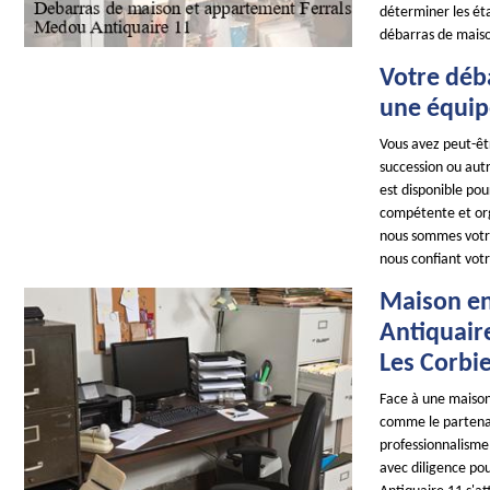
déterminer les éta
débarras de maison
Votre déba
une équip
Vous avez peut-êtr
succession ou aut
est disponible pou
compétente et orga
nous sommes votre
nous confiant vot
Maison en
Antiquair
Les Corbi
Face à une maison
comme le partenai
professionnalisme 
avec diligence po