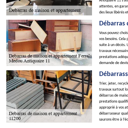
Antiquaire 11 s'at
attentes, en garan
des lieux libérés 
Débarras 
Vous pouvez chois
vos besoins. Cela
suite à un décès.
travaux nécessair
prestations adéqua
demande de devis p
Débarrass
Trier, jeter, recyc
travaux surtout lo
débarras de maiso
prestations qualif
approprié à vos a
débarrasseur qual
saurons être à l’é