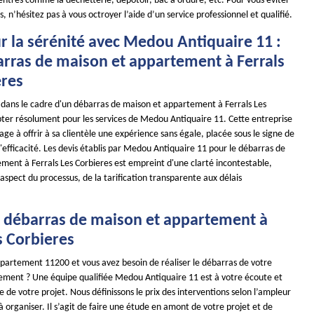
entres comme la déchetterie, dépotoir, bac à ordure, etc. Pour vous éviter
, n’hésitez pas à vous octroyer l’aide d’un service professionnel et qualifié.
r la sérénité avec Medou Antiquaire 11 :
arras de maison et appartement à Ferrals
eres
é dans le cadre d'un débarras de maison et appartement à Ferrals Les
opter résolument pour les services de Medou Antiquaire 11. Cette entreprise
ge à offrir à sa clientèle une expérience sans égale, placée sous le signe de
l'efficacité. Les devis établis par Medou Antiquaire 11 pour le débarras de
ment à Ferrals Les Corbieres est empreint d'une clarté incontestable,
aspect du processus, de la tarification transparente aux délais
e débarras de maison et appartement à
s Corbieres
épartement 11200 et vous avez besoin de réaliser le débarras de votre
ment ? Une équipe qualifiée Medou Antiquaire 11 est à votre écoute et
 de votre projet. Nous définissons le prix des interventions selon l’ampleur
à organiser. Il s’agit de faire une étude en amont de votre projet et de