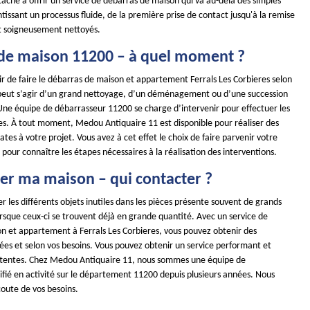
tache à offrir un service de débarras de maison qui va au-delà des simples
tissant un processus fluide, de la première prise de contact jusqu'à la remise
et soigneusement nettoyés.
de maison 11200 – à quel moment ?
ir de faire le débarras de maison et appartement Ferrals Les Corbieres selon
 peut s’agir d’un grand nettoyage, d’un déménagement ou d’une succession
 Une équipe de débarrasseur 11200 se charge d’intervenir pour effectuer les
es. À tout moment, Medou Antiquaire 11 est disponible pour réaliser des
tes à votre projet. Vous avez à cet effet le choix de faire parvenir votre
our connaître les étapes nécessaires à la réalisation des interventions.
er ma maison – qui contacter ?
ler les différents objets inutiles dans les pièces présente souvent de grands
rsque ceux-ci se trouvent déjà en grande quantité. Avec un service de
n et appartement à Ferrals Les Corbieres, vous pouvez obtenir des
iées et selon vos besoins. Vous pouvez obtenir un service performant et
ttentes. Chez Medou Antiquaire 11, nous sommes une équipe de
ifié en activité sur le département 11200 depuis plusieurs années. Nous
coute de vos besoins.