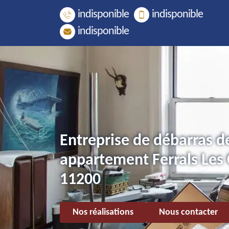
indisponible
indisponible
indisponible
Entreprise de débarras d
appartement Ferrals Les 
11200
Nos réalisations
Nous contacter