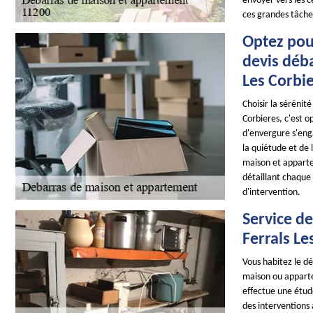
envoyer vers les c
ces grandes tâches
Optez pou
devis déb
Les Corbi
Choisir la sérénit
Corbieres, c'est 
d'envergure s'enga
la quiétude et de 
maison et apparte
détaillant chaque 
d'intervention.
Service d
Ferrals Le
Vous habitez le d
maison ou apparte
effectue une étude
des interventions 