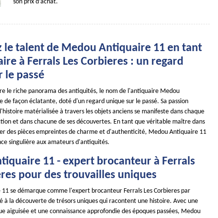
son prix d’achat.
 le talent de Medou Antiquaire 11 en tant
ire à Ferrals Les Corbieres : un regard
 le passé
ore le riche panorama des antiquités, le nom de l'antiquaire Medou
le de façon éclatante, doté d'un regard unique sur le passé. Sa passion
'histoire matérialisée à travers les objets anciens se manifeste dans chaque
ction et dans chacune de ses découvertes. En tant que véritable maître dans
nner des pièces empreintes de charme et d'authenticité, Medou Antiquaire 11
nce singulière aux amateurs d'antiquités.
iquaire 11 - expert brocanteur à Ferrals
res pour des trouvailles uniques
11 se démarque comme l'expert brocanteur Ferrals Les Corbieres par
é à la découverte de trésors uniques qui racontent une histoire. Avec une
tique aiguisée et une connaissance approfondie des époques passées, Medou