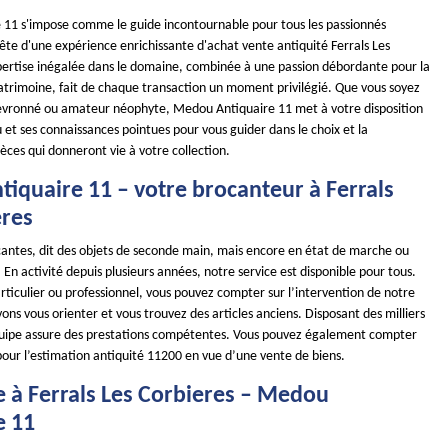
11 s'impose comme le guide incontournable pour tous les passionnés
ête d'une expérience enrichissante d'achat vente antiquité Ferrals Les
pertise inégalée dans le domaine, combinée à une passion débordante pour la
atrimoine, fait de chaque transaction un moment privilégié. Que vous soyez
evronné ou amateur néophyte, Medou Antiquaire 11 met à votre disposition
et ses connaissances pointues pour vous guider dans le choix et la
èces qui donneront vie à votre collection.
iquaire 11 – votre brocanteur à Ferrals
eres
ocantes, dit des objets de seconde main, mais encore en état de marche ou
 En activité depuis plusieurs années, notre service est disponible pour tous.
ticulier ou professionnel, vous pouvez compter sur l’intervention de notre
ns vous orienter et vous trouvez des articles anciens. Disposant des milliers
quipe assure des prestations compétentes. Vous pouvez également compter
pour l’estimation antiquité 11200 en vue d’une vente de biens.
e à Ferrals Les Corbieres – Medou
e 11