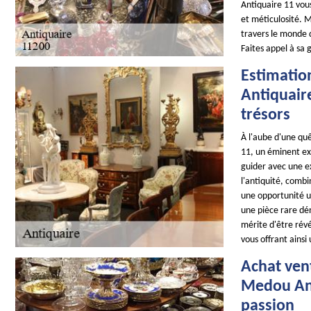
Antiquaire 11 vou
et méticulosité. 
travers le monde 
Faites appel à sa
Estimation
Antiquaire
trésors
À l'aube d'une quê
11, un éminent exp
guider avec une e
l'antiquité, combi
une opportunité un
une pièce rare dén
mérite d'être rév
vous offrant ainsi
Achat vent
Medou Ant
passion