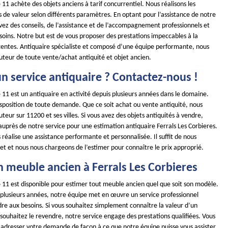
1 achète des objets anciens à tarif concurrentiel. Nous réalisons les
s de valeur selon différents paramètres. En optant pour l’assistance de notre
vez des conseils, de l’assistance et de l’accompagnement professionnels et
soins. Notre but est de vous proposer des prestations impeccables à la
tentes. Antiquaire spécialiste et composé d’une équipe performante, nous
uteur de toute vente/achat antiquité et objet ancien.
n service antiquaire ? Contactez-nous !
11 est un antiquaire en activité depuis plusieurs années dans le domaine.
position de toute demande. Que ce soit achat ou vente antiquité, nous
teur sur 11200 et ses villes. Si vous avez des objets antiquités à vendre,
 auprès de notre service pour une estimation antiquaire Ferrals Les Corbieres.
réalise une assistance performante et personnalisée. Il suffit de nous
et et nous nous chargeons de l’estimer pour connaître le prix approprié.
n meuble ancien à Ferrals Les Corbieres
11 est disponible pour estimer tout meuble ancien quel que soit son modèle.
s plusieurs années, notre équipe met en œuvre un service professionnel
re aux besoins. Si vous souhaitez simplement connaître la valeur d’un
souhaitez le revendre, notre service engage des prestations qualifiées. Vous
 adresser votre demande de façon à ce que notre équipe puisse vous assister.