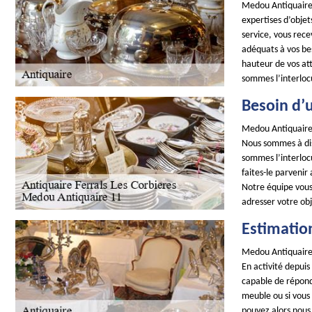
Medou Antiquaire 1
expertises d’objet
service, vous rece
adéquats à vos be
hauteur de vos at
sommes l’interloc
Besoin d’u
Medou Antiquaire 
Nous sommes à dis
sommes l’interlocu
faites-le parvenir
Notre équipe vous 
adresser votre obj
Estimatio
Medou Antiquaire 
En activité depui
capable de répond
meuble ou si vous 
pouvez alors nous