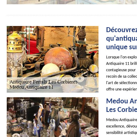
Découvrez
qu'antiqua
unique sur
Lorsque l'on expl
Antiquaire 11 bril
contagieuse pour l
recoin de sa colle
l'art de sélectio
offre une expérie
Medou Ant
Les Corbie
Medou Antiquaire 
excellence, dévou
sensibilité artis