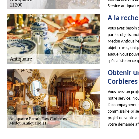
Service antiquaire
A la reche
Vous avez besoin d
par les objets anc
Medou Antiquaire 
objets rares, uniq
auquel vous pouvez
spécialiste en ce 
Obtenir u
Corbieres
Vous avez un proje
notre service. No
l’accompagnement 
commissaire-prise
projet de vente a
votre demande afi