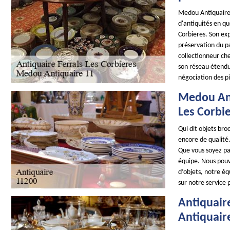
Medou Antiquaire 
d'antiquités en qu
Corbieres. Son ex
préservation du p
collectionneur ch
son réseau étendu 
négociation des pi
Medou Ant
Les Corbi
Qui dit objets br
encore de qualité.
Que vous soyez par
équipe. Nous pouvo
d’objets, notre é
sur notre service 
Antiquair
Antiquair