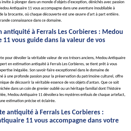
s invite à plonger dans un monde d'objets d'exception, dénichés avec passion
Medou Antiquaire 11 vous accompagne dans une aventure inoubliable à
de la brocante, où chaque découverte est une œuvre d'art à part entière.
 grande connaissance dans ce domaine.
 antiquité à Ferrals Les Corbieres : Medou
 11 vous guide dans la valeur de vos
te pour dévoiler la véritable valeur de vos trésors anciens, Medou Antiquaire
ert en estimation antiquité à Ferrals Les Corbieres, se tient prêt à vous
xpertise inégalée. Son savoir-faire exceptionnel dans le domaine de
né à une profonde passion pour la préservation du patrimoine culturel, offre
ique de découvrir la véritable essence de vos objets d'antan. Que ce soit
ichée dans un coin de grenier oublié ou un héritage familial dont l'histoire
élée, Medou Antiquaire 11 dévoilera les mystères enfouis de chaque artefact,
 une estimation précise et éclairée.
e antiquité à Ferrals Les Corbieres :
iquaire 11 vous accompagne dans votre