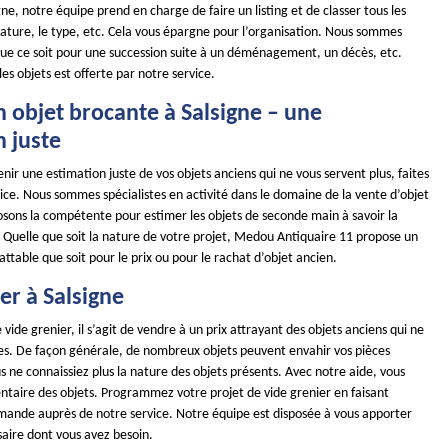
gne, notre équipe prend en charge de faire un listing et de classer tous les
nature, le type, etc. Cela vous épargne pour l’organisation. Nous sommes
 que ce soit pour une succession suite à un déménagement, un décès, etc.
les objets est offerte par notre service.
 objet brocante à Salsigne – une
n juste
enir une estimation juste de vos objets anciens qui ne vous servent plus, faites
ice. Nous sommes spécialistes en activité dans le domaine de la vente d’objet
osons la compétente pour estimer les objets de seconde main à savoir la
té. Quelle que soit la nature de votre projet, Medou Antiquaire 11 propose un
battable que soit pour le prix ou pour le rachat d’objet ancien.
er à Salsigne
 vide grenier, il s’agit de vendre à un prix attrayant des objets anciens qui ne
iles. De façon générale, de nombreux objets peuvent envahir vos pièces
s ne connaissiez plus la nature des objets présents. Avec notre aide, vous
entaire des objets. Programmez votre projet de vide grenier en faisant
mande auprès de notre service. Notre équipe est disposée à vous apporter
saire dont vous avez besoin.