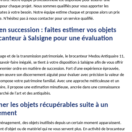
virons. Notre équipe professionnelle est disponible pour assurer une
 pour chaque projet. Nous sommes qualifiés pour vous apporter les
ates à votre besoin. Notre équipe estime chaque et propose alors un prix
. N'hésitez pas à nous contacter pour un service qualifié.
en succession : faites estimer vos objets
canteur à Salsigne pour une évaluation
tage et de la transmission patrimoniale, le brocanteur Medou Antiquaire 11,
voir-faire inégalé, se tient à votre disposition à Salsigne afin de vous offrir
premier ordre en matière de succession. Fort d'une expérience éprouvée,
en œuvre son discernement aiguisé pour évaluer avec précision la valeur de
compose votre patrimoine familial. Avec une approche méticuleuse et un
toire, il propose une estimation minutieuse, ancrée dans une connaissance
ché de l'art et des antiquités.
mer les objets récupérables suite à un
ement
énagement, des objets inutilisés depuis un certain moment apparaissent.
nt d’objet ou de matériel qui ne vous servent plus. En activité de brocanteur