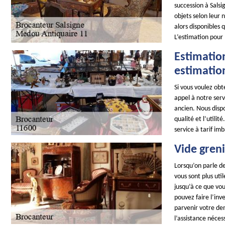
succession à Salsi
objets selon leur 
alors disponibles
L’estimation pour 
Estimation
estimatio
Si vous voulez obt
appel à notre serv
ancien. Nous disp
qualité et l’utili
service à tarif im
Vide greni
Lorsqu’on parle de
vous sont plus ut
jusqu’à ce que vou
pouvez faire l’inv
parvenir votre de
l’assistance néces