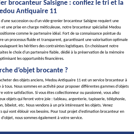
er brocanteur Salsigne : confiez le tri et la
edou Antiquaire 11
 d'une succession ou d'un vide-grenier brocanteur Salsigne requiert une
e et une prise en charge méticuleuse, notre brocanteur spécialisé Medou
positionne comme le partenaire idéal. Fort de sa connaissance pointue du
re un processus fluide et transparent, garantissant une valorisation optimale
soulageant les héritiers des contraintes logistiques. En choisissant notre
aites le choix d'un partenaire fiable, dédié à la préservation de la mémoire
optimisant les opportunités financières.
rche d’objet brocante ?
 acheter des objets anciens, Medou Antiquaire 11 est un service brocanteur à
le à tous. Nous sommes en activité pour proposer différentes gammes d’objets
e votre satisfaction. Si vous êtes collectionneur ou passionné, vous allez
x objets qui feront votre joie : tableau, argenterie, tapisserie, téléphonie,
, bibelot, etc. Nous vendons à un prix intéressant les objets. Venez
ts qui vont éblouir vos besoins. Pour tout projet d’estimation brocanteur en
 d’objet, nous sommes également à votre service.