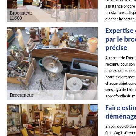
Salsigne et ses en
assistance propre
prestations adéqu
d’achat imbattable
Expertise 
par le bro
précise
Au cœur de l'héri
reconnu pour son sa
une expertise de 
notre expert met 
chaque objet qui 
sens aigu de l'his
approfondie du mar
Faire esti
déménag
En période de dém
Cela s’agit sûreme