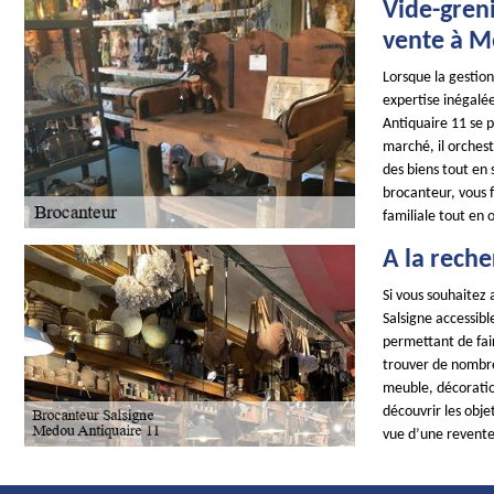
Vide-greni
vente à M
Lorsque la gestion
expertise inégalé
Antiquaire 11 se 
marché, il orchest
des biens tout en 
brocanteur, vous f
familiale tout en 
A la reche
Si vous souhaitez
Salsigne accessib
permettant de fair
trouver de nombreu
meuble, décoration
découvrir les obje
vue d’une revente