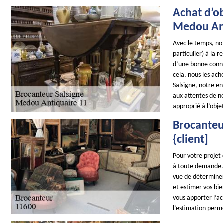
Achat d’ob
Medou Ant
Avec le temps, not
particulier) à la 
d’une bonne conna
cela, nous les ach
Salsigne, notre e
aux attentes de no
approprié à l’obje
Brocanteur
{client]
Pour votre projet
à toute demande. 
vue de déterminer 
et estimer vos bie
vous apporter l’a
l’estimation perme