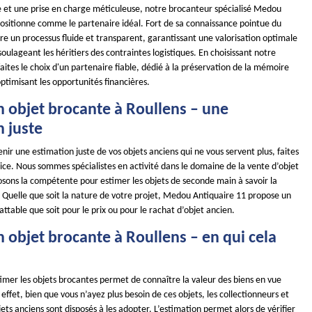
e et une prise en charge méticuleuse, notre brocanteur spécialisé Medou
positionne comme le partenaire idéal. Fort de sa connaissance pointue du
re un processus fluide et transparent, garantissant une valorisation optimale
soulageant les héritiers des contraintes logistiques. En choisissant notre
aites le choix d'un partenaire fiable, dédié à la préservation de la mémoire
optimisant les opportunités financières.
n objet brocante à Roullens – une
n juste
enir une estimation juste de vos objets anciens qui ne vous servent plus, faites
ice. Nous sommes spécialistes en activité dans le domaine de la vente d’objet
osons la compétente pour estimer les objets de seconde main à savoir la
té. Quelle que soit la nature de votre projet, Medou Antiquaire 11 propose un
battable que soit pour le prix ou pour le rachat d’objet ancien.
 objet brocante à Roullens – en qui cela
stimer les objets brocantes permet de connaître la valeur des biens en vue
effet, bien que vous n’ayez plus besoin de ces objets, les collectionneurs et
ets anciens sont disposés à les adopter. L’estimation permet alors de vérifier