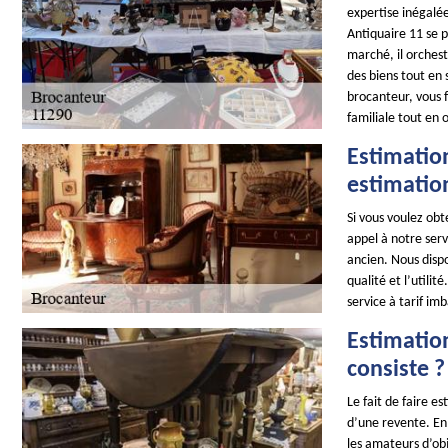
expertise inégalé
Antiquaire 11 se 
marché, il orchest
des biens tout en 
brocanteur, vous f
familiale tout en 
Estimatio
estimatio
Si vous voulez obt
appel à notre serv
ancien. Nous disp
qualité et l’utili
service à tarif im
Estimation
consiste ?
Le fait de faire e
d’une revente. En 
les amateurs d’obj