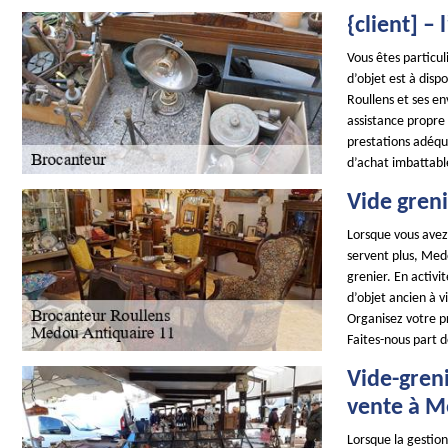
{client] –
Vous êtes particul
d’objet est à dis
Roullens et ses en
assistance propre
prestations adéqu
d’achat imbattable
Vide gren
Lorsque vous avez
servent plus, Medo
grenier. En activ
d’objet ancien à v
Organisez votre p
Faites-nous part 
Vide-greni
vente à M
Lorsque la gestion