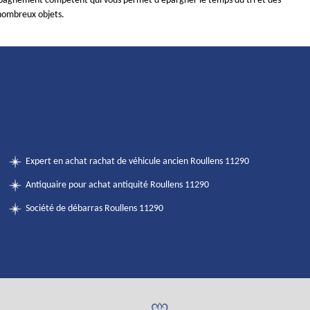
pagnement compétent qui vous permet d’épargner le temps du tri et des
ombreux objets.
Expert en achat rachat de véhicule ancien Roullens 11290
Antiquaire pour achat antiquité Roullens 11290
Société de débarras Roullens 11290