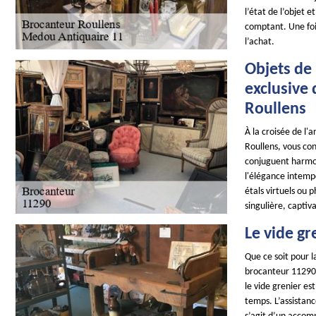
l’état de l’objet 
comptant. Une foi
l’achat.
Objets de 
exclusive
Roullens
À la croisée de l'
Roullens, vous con
conjuguent harmon
l'élégance intempo
étals virtuels ou 
singulière, captiv
Le vide gr
Que ce soit pour l
brocanteur 11290 e
le vide grenier es
temps. L’assistanc