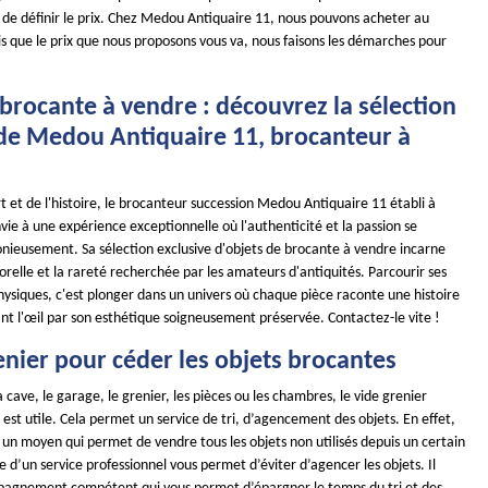
et de définir le prix. Chez Medou Antiquaire 11, nous pouvons acheter au
s que le prix que nous proposons vous va, nous faisons les démarches pour
brocante à vendre : découvrez la sélection
 de Medou Antiquaire 11, brocanteur à
art et de l'histoire, le brocanteur succession Medou Antiquaire 11 établi à
vie à une expérience exceptionnelle où l'authenticité et la passion se
ieusement. Sa sélection exclusive d'objets de brocante à vendre incarne
relle et la rareté recherchée par les amateurs d'antiquités. Parcourir ses
physiques, c'est plonger dans un univers où chaque pièce raconte une histoire
ant l'œil par son esthétique soigneusement préservée. Contactez-le vite !
enier pour céder les objets brocantes
a cave, le garage, le grenier, les pièces ou les chambres, le vide grenier
st utile. Cela permet un service de tri, d’agencement des objets. En effet,
t un moyen qui permet de vendre tous les objets non utilisés depuis un certain
e d’un service professionnel vous permet d’éviter d’agencer les objets. Il