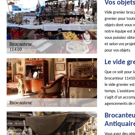
Vos objets
Vide grenier broca
grenier pour toute
objets dont vous 
notre équipe est à
vous puissiez obte
et selon vos proje
pour vos objets.
Le vide gr
Que ce soit pour l
brocanteur 11410 e
le vide grenier es
temps. L’assistanc
s’agit d’un accom
agencements de n
Brocanteu
Antiquair
Vous avez des obje