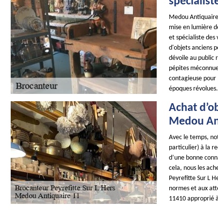
spécialist
Medou Antiquaire 
mise en lumière de
et spécialiste des
d'objets anciens p
dévoile au public r
pépites méconnues.
contagieuse pour l
époques révolues.
Achat d’ob
Medou Ant
Avec le temps, not
particulier) à la 
d’une bonne conna
cela, nous les ach
Peyrefitte Sur L 
normes et aux atte
11410 approprié à 