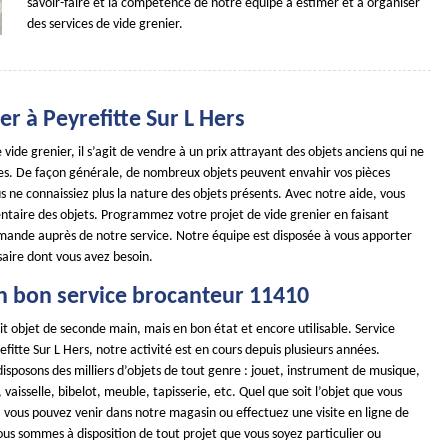
savoir-faire et la compétence de notre équipe à estimer et à organiser
des services de vide grenier.
er à Peyrefitte Sur L Hers
 vide grenier, il s’agit de vendre à un prix attrayant des objets anciens qui ne
iles. De façon générale, de nombreux objets peuvent envahir vos pièces
s ne connaissiez plus la nature des objets présents. Avec notre aide, vous
entaire des objets. Programmez votre projet de vide grenier en faisant
mande auprès de notre service. Notre équipe est disposée à vous apporter
saire dont vous avez besoin.
n bon service brocanteur 11410
it objet de seconde main, mais en bon état et encore utilisable. Service
fitte Sur L Hers, notre activité est en cours depuis plusieurs années.
isposons des milliers d’objets de tout genre : jouet, instrument de musique,
 vaisselle, bibelot, meuble, tapisserie, etc. Quel que soit l’objet que vous
 vous pouvez venir dans notre magasin ou effectuez une visite en ligne de
us sommes à disposition de tout projet que vous soyez particulier ou