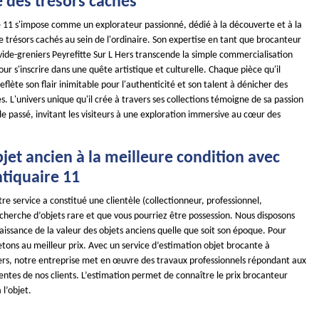
e des trésors cachés
11 s'impose comme un explorateur passionné, dédié à la découverte et à la
 trésors cachés au sein de l'ordinaire. Son expertise en tant que brocanteur
 vide-greniers Peyrefitte Sur L Hers transcende la simple commercialisation
our s'inscrire dans une quête artistique et culturelle. Chaque pièce qu'il
eflète son flair inimitable pour l'authenticité et son talent à dénicher des
 L'univers unique qu'il crée à travers ses collections témoigne de sa passion
e passé, invitant les visiteurs à une exploration immersive au cœur des
jet ancien à la meilleure condition avec
iquaire 11
re service a constitué une clientèle (collectionneur, professionnel,
recherche d’objets rare et que vous pourriez être possession. Nous disposons
issance de la valeur des objets anciens quelle que soit son époque. Pour
etons au meilleur prix. Avec un service d’estimation objet brocante à
Hers, notre entreprise met en œuvre des travaux professionnels répondant aux
ntes de nos clients. L’estimation permet de connaître le prix brocanteur
l’objet.