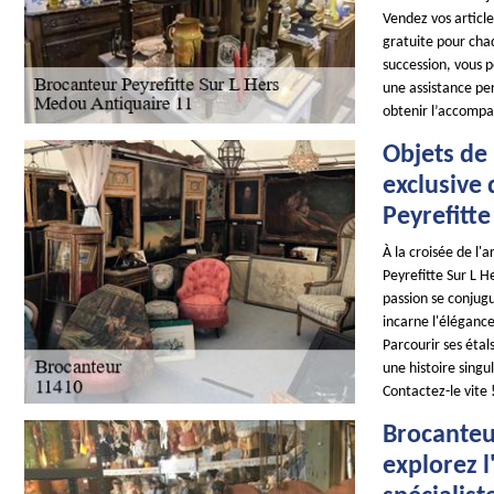
Vendez vos articl
gratuite pour cha
succession, vous 
une assistance pe
obtenir l’accomp
Objets de 
exclusive
Peyrefitte
À la croisée de l'
Peyrefitte Sur L H
passion se conjug
incarne l'élégance
Parcourir ses étal
une histoire singu
Contactez-le vite 
Brocanteur
explorez 