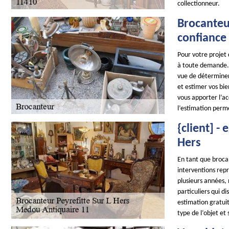
collectionneur.
Brocanteur
confiance 
Pour votre projet
à toute demande. 
vue de déterminer 
et estimer vos bie
vous apporter l’a
l’estimation perme
{client] -
Hers
En tant que brocan
interventions repr
plusieurs années,
particuliers qui d
estimation gratuit
type de l’objet et