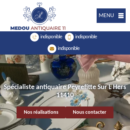
MENU
indisponible
indisponible
indisponible
Spécialiste antiquaire Peyrefitte Sur L Hers
11410
Nos réalisations
Nous contacter