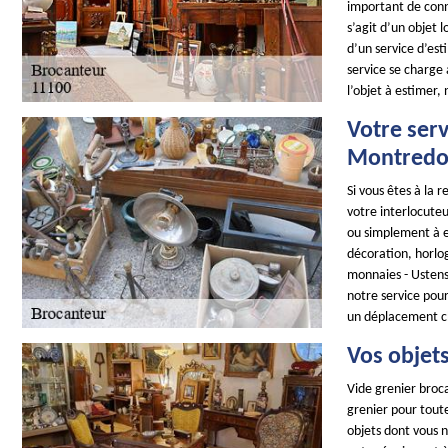
important de conna
s’agit d’un objet 
d’un service d’es
service se charge 
l’objet à estimer,
Votre serv
Montredo
Si vous êtes à la
votre interlocuteu
ou simplement à es
décoration, horlog
monnaies - Ustens
notre service pour
un déplacement c
Vos objets
Vide grenier broc
grenier pour toute
objets dont vous 