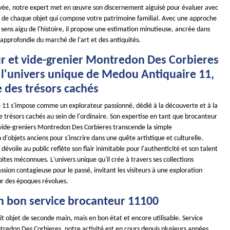
ée, notre expert met en œuvre son discernement aiguisé pour évaluer avec
ur de chaque objet qui compose votre patrimoine familial. Avec une approche
sens aigu de l'histoire, il propose une estimation minutieuse, ancrée dans
approfondie du marché de l'art et des antiquités.
r et vide-grenier Montredon Des Corbieres
z l'univers unique de Medou Antiquaire 11,
e des trésors cachés
11 s'impose comme un explorateur passionné, dédié à la découverte et à la
 trésors cachés au sein de l'ordinaire. Son expertise en tant que brocanteur
s vide-greniers Montredon Des Corbieres transcende la simple
d'objets anciens pour s'inscrire dans une quête artistique et culturelle.
dévoile au public reflète son flair inimitable pour l'authenticité et son talent
ites méconnues. L'univers unique qu'il crée à travers ses collections
sion contagieuse pour le passé, invitant les visiteurs à une exploration
r des époques révolues.
n bon service brocanteur 11100
it objet de seconde main, mais en bon état et encore utilisable. Service
redon Des Corbieres, notre activité est en cours depuis plusieurs années.