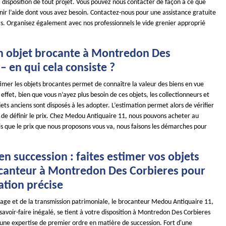
 disposition de tout projet. Vous pouvez nous contacter de façon à ce que
nir l’aide dont vous avez besoin. Contactez-nous pour une assistance gratuite
ts. Organisez également avec nos professionnels le vide grenier approprié
n objet brocante à Montredon Des
– en qui cela consiste ?
stimer les objets brocantes permet de connaître la valeur des biens en vue
effet, bien que vous n’ayez plus besoin de ces objets, les collectionneurs et
ets anciens sont disposés à les adopter. L’estimation permet alors de vérifier
et de définir le prix. Chez Medou Antiquaire 11, nous pouvons acheter au
s que le prix que nous proposons vous va, nous faisons les démarches pour
en succession : faites estimer vos objets
ocanteur à Montredon Des Corbieres pour
ation précise
tage et de la transmission patrimoniale, le brocanteur Medou Antiquaire 11,
avoir-faire inégalé, se tient à votre disposition à Montredon Des Corbieres
r une expertise de premier ordre en matière de succession. Fort d'une