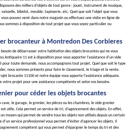
isposons des milliers d’objets de tout genre : jouet, instrument de musique,
 vaisselle, bibelot, meuble, tapisserie, etc. Quel que soit l’objet que vous
 vous pouvez venir dans notre magasin ou effectuez une visite en ligne de
us sommes à disposition de tout projet que vous soyez particulier ou
ier brocanteur à Montredon Des Corbieres
 besoin de débarrasser votre habitation des objets brocantes qui ne vous
u Antiquaire 11 est à disposition pour vous apporter l’assistance d’un vide
ité pour toute demande, nous accompagnons tout projet. Quel que soit le type
ider, nous sommes présents pour faire le classement, le triage et la vente.
rojet brocante 11100 et notre équipe vous apporte l’assistance adéquate.
de votre projet pour une assistance compétente et selon vos besoins.
enier pour céder les objets brocantes
a cave, le garage, le grenier, les pièces ou les chambres, le vide grenier
st utile. Cela permet un service de tri, d’agencement des objets. En effet,
t un moyen qui permet de vendre tous les objets non utilisés depuis un certain
e d’un service professionnel vous permet d’éviter d’agencer les objets. Il
pagnement compétent qui vous permet d’épargner le temps du tri et des