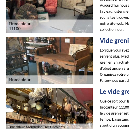
Aujourd’hui nous d
tableau, ustensile,
souhaitez trouver,
notre site web. No
collectionneur.
Vide gren
Lorsque vous avez
servent plus, Medo
grenier. En activ
d’objet ancien à v
Organisez votre p
Faites-nous part 
Le vide gr
Que ce soit pour l
brocanteur 11100 e
le vide grenier es
temps. L’assistanc
s’agit d’un accom