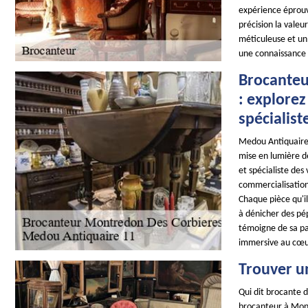
expérience éprouv
précision la vale
méticuleuse et un 
une connaissance 
Brocanteu
: explore
spécialist
Medou Antiquaire 
mise en lumière de
et spécialiste de
commercialisation 
Chaque pièce qu'il 
à dénicher des pép
témoigne de sa pas
immersive au cœu
Trouver u
Qui dit brocante d
brocanteur à Mont