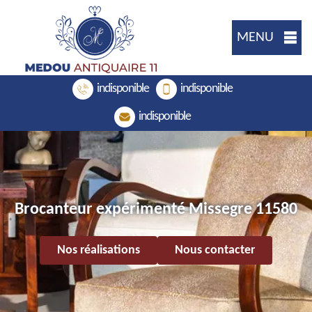
MENU
indisponible
indisponible
indisponible
Brocanteur expérimenté Missegre 11580
Nos réalisations
Nous contacter