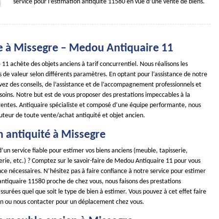
service pour l’estimation antiquité 11580 en vue d’une vente de biens.
e à Missegre – Medou Antiquaire 11
1 achète des objets anciens à tarif concurrentiel. Nous réalisons les
s de valeur selon différents paramètres. En optant pour l’assistance de notre
vez des conseils, de l’assistance et de l’accompagnement professionnels et
soins. Notre but est de vous proposer des prestations impeccables à la
tentes. Antiquaire spécialiste et composé d’une équipe performante, nous
uteur de toute vente/achat antiquité et objet ancien.
n antiquité à Missegre
’un service fiable pour estimer vos biens anciens (meuble, tapisserie,
rie, etc.) ? Comptez sur le savoir-faire de Medou Antiquaire 11 pour vous
nce nécessaires. N’hésitez pas à faire confiance à notre service pour estimer
 antiquaire 11580 proche de chez vous, nous faisons des prestations
surées quel que soit le type de bien à estimer. Vous pouvez à cet effet faire
n ou nous contacter pour un déplacement chez vous.