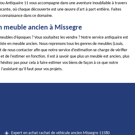
ou Antiquaire 11 vous accompagne dans une aventure inoubliable à travers
ocante, où chaque découverte est une œuvre d'art à part entière. Faites
 connaissance dans ce domaine.
n meuble ancien à Missegre
meubles d’époques ? Vous souhaitez les vendre ? Notre service antiquaire est
iste en meuble ancien. Nous reprenons tous les genres de meubles (Louis,
ffit de nous contacter afin que notre service d’estimation se charge de vérifier
 et de l’estimer en fonction. Il est à savoir que plus un meuble est ancien, plus
 N’hésitez pas pour cela à faire estimer vos biens de façon à ce que notre
l’assistant qu’il faut pour vos projets.
Expert en achat rachat de véhicule ancien Missegre 11580