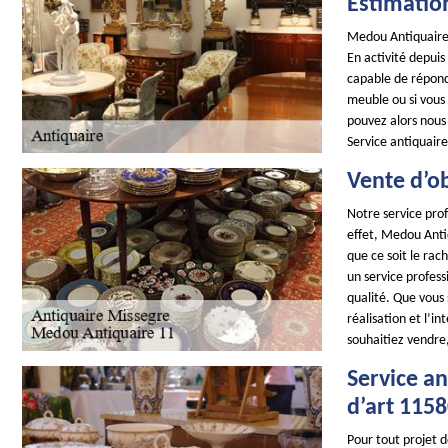
Estimatio
Medou Antiquaire 
En activité depui
capable de répond
meuble ou si vous 
pouvez alors nous
Service antiquaire
Vente d’ob
Notre service prof
effet, Medou Antiq
que ce soit le rac
un service profes
qualité. Que vous 
réalisation et l’i
souhaitiez vendre
Service an
d’art 115
Pour tout projet 