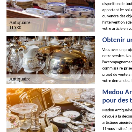
disposition de tou
apportant les sol
ou vendre des obje
l’intervention adé
votre article en v
Obtenir u
Vous avez un proje
notre service. No
l’accompagnement 
commissaire-prise
projet de vente a
votre demande afi
Medou Ant
pour des 
Medou Antiquaire
dévoué à la découv
artistique aiguis
11 vous invite à 