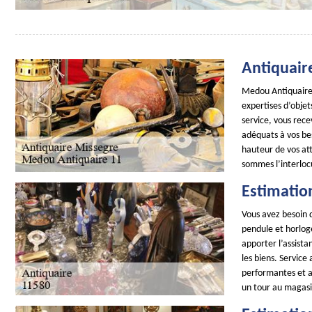
Antiquair
Medou Antiquaire 1
expertises d’objet
service, vous rece
adéquats à vos be
hauteur de vos at
sommes l’interloc
Estimatio
Vous avez besoin d
pendule et horloge
apporter l’assista
les biens. Service
performantes et as
un tour au magasi