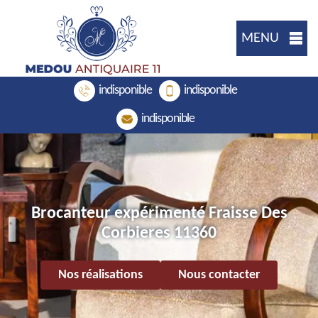
MENU
indisponible
indisponible
indisponible
Brocanteur expérimenté Fraisse Des
Corbieres 11360
Nos réalisations
Nous contacter