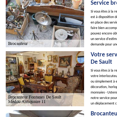
Service b
Si vous êtes à la
est à disposition 
en place des servi
faire bien accompa
pouvez encore obte
un service d’estim
demande pour une
Votre ser
De Sault
Si vous êtes à la
votre interlocuteu
ou simplement à es
décoration, horlog
monnaies - Ustens
notre service pour
un déplacement c
Brocanteur