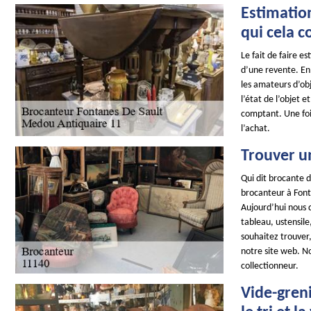
Estimatio
qui cela c
Le fait de faire e
d’une revente. En 
les amateurs d’obj
l’état de l’objet 
comptant. Une foi
l’achat.
Trouver u
Qui dit brocante d
brocanteur à Fonta
Aujourd’hui nous d
tableau, ustensile,
souhaitez trouver,
notre site web. No
collectionneur.
Vide-greni