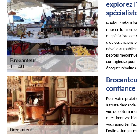
explorez 
spécialist
Medou Antiquaire 
mise en lumière de
et spécialiste des
d'objets anciens p
dévoile au public r
pépites méconnues.
contagieuse pour l
époques révolues.
Brocanteur
confiance 
Pour votre projet
à toute demande. 
vue de déterminer 
et estimer vos bie
vous apporter l’a
l’estimation perme