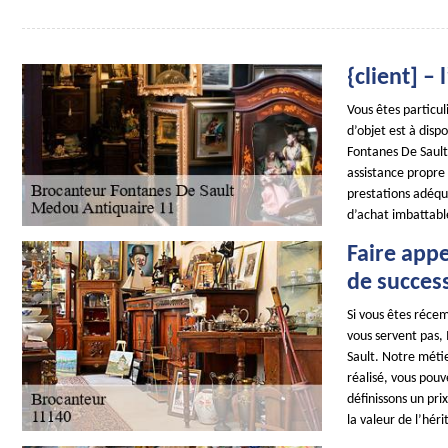
{client] –
Vous êtes particul
d’objet est à dis
Fontanes De Sault 
assistance propre
prestations adéqu
d’achat imbattable
Faire appe
de succes
Si vous êtes récem
vous servent pas,
Sault. Notre métier
réalisé, vous pouv
définissons un pri
la valeur de l’héri