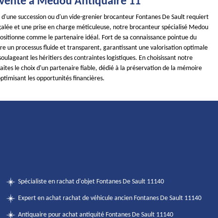
la vente à Medou Antiquaire 11
n d'une succession ou d'un vide-grenier brocanteur Fontanes De Sault requiert
galée et une prise en charge méticuleuse, notre brocanteur spécialisé Medou
positionne comme le partenaire idéal. Fort de sa connaissance pointue du
re un processus fluide et transparent, garantissant une valorisation optimale
soulageant les héritiers des contraintes logistiques. En choisissant notre
aites le choix d'un partenaire fiable, dédié à la préservation de la mémoire
optimisant les opportunités financières.
Spécialiste en rachat d'objet Fontanes De Sault 11140
Expert en achat rachat de véhicule ancien Fontanes De Sault 11140
Antiquaire pour achat antiquité Fontanes De Sault 11140