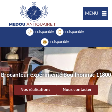
MENU
indisponible
indisponible
indisponible
Brocanteur expérimenté Bouilhonnac 11800
Nos réalisations
Nous contacter