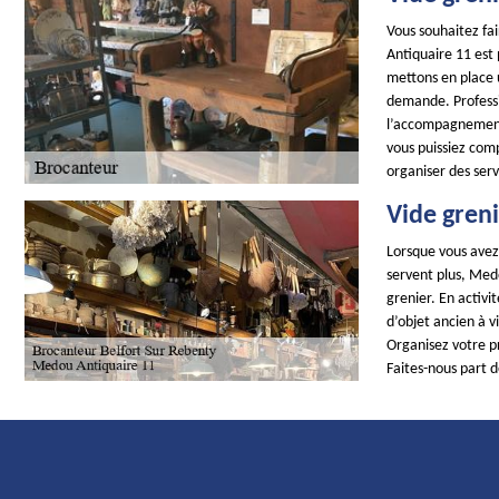
Vous souhaitez fai
Antiquaire 11 est
mettons en place 
demande. Professi
l’accompagnement 
vous puissiez comp
organiser des serv
Vide gren
Lorsque vous avez
servent plus, Medo
grenier. En activ
d’objet ancien à v
Organisez votre p
Faites-nous part 