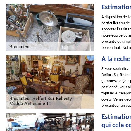
Estimatio
À disposition de 
particuliers ou de
apporter l’assist
notre équipe puiss
brocante ou simpl
bon endroit. Notr
A la reche
Si vous souhaitez
Belfort Sur Reben
gammes d’objets pe
passionné, vous al
tapisserie, téléph
objets. Venez déco
brocanteur en vue
Estimation
qui cela c