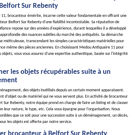
Belfort Sur Rebenty
11, brocanteur émérite, incarne cette valeur fondamentale en offrant une
eur Belfort Sur Rebenty d'une fiabilité incontestable. Sa réputation de
fiance repose sur des années d'expérience, durant lesquelles il a développé
approfondie des nuances subtiles du marché des antiquités. Sa démarche
se méticuleuse, transcendant les simples caractéristiques matérielles pour
ence même des pièces anciennes. En choisissant Medou Antiquaire 11 pour
s objets, vous vous assurez d'une expertise authentique, basée sur l'intégrité
mer les objets récupérables suite à un
ement
énagement, des objets inutilisés depuis un certain moment apparaissent.
nt d’objet ou de matériel qui ne vous servent plus. En activité de brocanteur
rt Sur Rebenty, notre équipe prend en charge de faire un listing et de classer
lon leur nature, le type, etc. Cela vous épargne pour l’organisation. Nous
onibles que ce soit pour une succession suite à un déménagement, un décès,
pour les objets est offerte par notre service.
ier brocanteur à Belfort Sur Rebenty