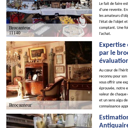
Le fait de faire e
d’une revente. En 
les amateurs d’obj
l’état de l’objet 
comptant. Une foi
l’achat.
Expertise 
par le br
évaluatio
Au cœur de l'héri
reconnu pour son s
vous offrir une e
éprouvée, notre e
valeur de chaque 
et un sens aigu de
connaissance appr
Estimatio
Antiquaire