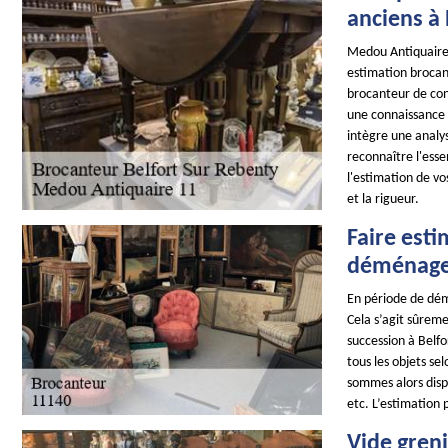
anciens à 
Medou Antiquaire 
estimation brocant
brocanteur de con
une connaissance 
intègre une analy
reconnaître l'ess
l'estimation de vo
et la rigueur.
Faire esti
déménag
En période de dém
Cela s’agit sûreme
succession à Belfo
tous les objets se
sommes alors disp
etc. L’estimation 
Vide gren