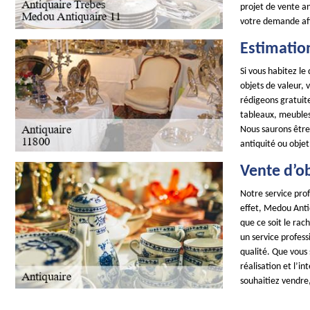
projet de vente a
votre demande afi
Estimation
Si vous habitez l
objets de valeur,
rédigeons gratuite
tableaux, meubles,
Nous saurons être 
antiquité ou objet
Vente d’ob
Notre service prof
effet, Medou Antiq
que ce soit le rac
un service profes
qualité. Que vous 
réalisation et l’i
souhaitiez vendre