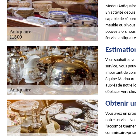
Medou Antiquaire 
En activité depui
capable de répond
meuble ou si vous 
pouvez alors nous
Service antiquaire
Estimatio
Vous souhaitez ven
service, vous pouv
important de conna
équipe Medou Anti
auprès de notre l
déplacer vers chez 
Obtenir u
Vous avez un proje
notre service. No
l’accompagnement 
commissaire-prise