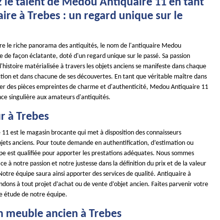
 le talent de Medou Antiquaire 11 en tant
ire à Trebes : un regard unique sur le
ore le riche panorama des antiquités, le nom de l'antiquaire Medou
le de façon éclatante, doté d'un regard unique sur le passé. Sa passion
'histoire matérialisée à travers les objets anciens se manifeste dans chaque
ction et dans chacune de ses découvertes. En tant que véritable maître dans
nner des pièces empreintes de charme et d'authenticité, Medou Antiquaire 11
nce singulière aux amateurs d'antiquités.
r à Trebes
11 est le magasin brocante qui met à disposition des connaisseurs
objets anciens. Pour toute demande en authentification, d’estimation ou
uipe est qualifiée pour apporter les prestations adéquates. Nous sommes
à notre passion et notre justesse dans la définition du prix et de la valeur
otre équipe saura ainsi apporter des services de qualité. Antiquaire à
dons à tout projet d’achat ou de vente d’objet ancien. Faites parvenir votre
 étude de notre équipe.
n meuble ancien à Trebes