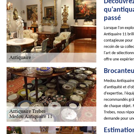
Découvrez
qu'antiqua
passé
Lorsque l'on expl
Antiquaire 11 bril
contagieuse pour l
recoin de sa colle
l'art de sélectio
offre une expérie
Brocanteu
Medou Antiquaire 
d’antiquité et d’
d’expertise, l’éq
recommandés grâce 
de chaque objet. N
Trebes, nous répon
demande pour une
Estimatio