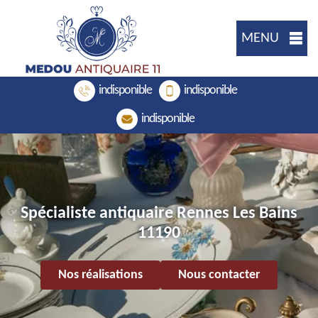
MENU
indisponible
indisponible
indisponible
Spécialiste antiquaire Rennes Les Bains
11190
Nos réalisations
Nous contacter