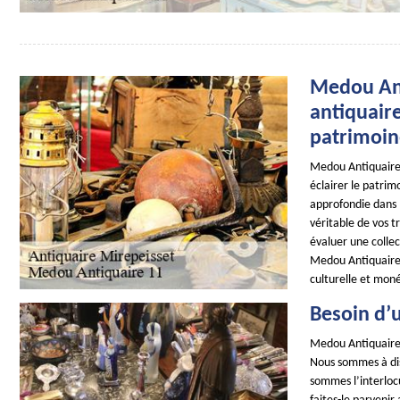
Medou Ant
antiquaire
patrimoin
Medou Antiquaire 
éclairer le patrim
approfondie dans l
véritable de vos t
évaluer une colle
Medou Antiquaire 
culturelle et mon
Besoin d’u
Medou Antiquaire 
Nous sommes à dis
sommes l’interlocu