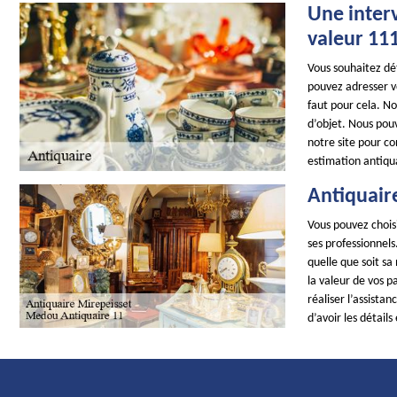
Une interv
valeur 11
Vous souhaitez dét
pouvez adresser vo
faut pour cela. No
d’objet. Nous pouv
notre site pour co
estimation antiqua
Antiquair
Vous pouvez choisi
ses professionnel
quelle que soit sa
la valeur de vos p
réaliser l’assista
d’avoir les détails 