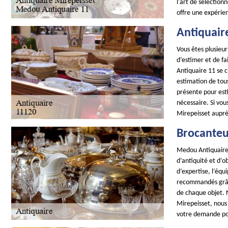
l'art de sélectio
offre une expérie
Antiquaire
Vous êtes plusieur
d’estimer et de fa
Antiquaire 11 se 
estimation de tous
présente pour esti
nécessaire. Si vo
Mirepeisset auprè
Brocanteu
Medou Antiquaire 
d’antiquité et d’
d’expertise, l’éq
recommandés grâce 
de chaque objet. N
Mirepeisset, nous 
votre demande po