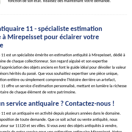
fonction de son état. Réalisez dès maintenant votre demande.
iquaire 11 - spécialiste estimation
 à Mirepeisset pour éclairer votre
e
11 est un spécialiste émérite en estimation antiquité à Mirepeisset, dédié à
oine de chaque collectionneur. Son regard aiguisé et son expertise
'appréciation des objets anciens en font le guide idéal pour dévoiler la valeur
résors hérités du passé. Que vous souhaitiez expertiser une pièce unique,
ction entière ou simplement comprendre l'histoire derrière un artefact,
11 offre un service d'estimation personnalisé, mettant en lumière la richesse
étaire de chaque élément de votre patrimoine.
n service antiquaire ? Contactez-nous !
11 est un antiquaire en activité depuis plusieurs années dans le domaine.
position de toute demande. Que ce soit achat ou vente antiquité, nous
teur sur 11120 et ses villes. Si vous avez des objets antiquités à vendre,