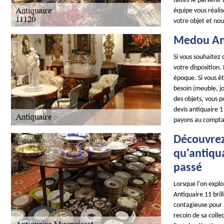
faites-le parvenir
équipe vous réalis
votre objet et nou
Medou Ant
Si vous souhaitez 
votre disposition.
époque. Si vous êt
besoin (meuble, jo
des objets, vous p
devis antiquaire 
payons au compta
Découvrez
qu'antiqua
passé
Lorsque l'on expl
Antiquaire 11 bril
contagieuse pour l
recoin de sa colle