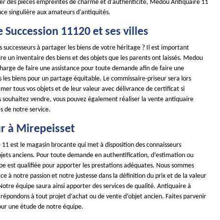
nner des pièces empreintes de charme et d'authenticité, Medou Antiquaire 11
nce singulière aux amateurs d'antiquités.
 Succession 11120 et ses villes
s successeurs à partager les biens de votre héritage ? Il est important
ire un inventaire des biens et des objets que les parents ont laissés. Medou
charge de faire une assistance pour toute demande afin de faire une
 les biens pour un partage équitable. Le commissaire-priseur sera lors
mer tous vos objets et de leur valeur avec délivrance de certificat si
us souhaitez vendre, vous pouvez également réaliser la vente antiquaire
s de notre service.
r à Mirepeisset
11 est le magasin brocante qui met à disposition des connaisseurs
objets anciens. Pour toute demande en authentification, d’estimation ou
uipe est qualifiée pour apporter les prestations adéquates. Nous sommes
à notre passion et notre justesse dans la définition du prix et de la valeur
otre équipe saura ainsi apporter des services de qualité. Antiquaire à
répondons à tout projet d’achat ou de vente d’objet ancien. Faites parvenir
ur une étude de notre équipe.