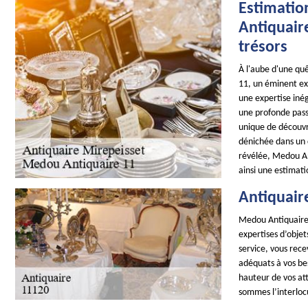
Estimatio
Antiquaire
trésors
À l'aube d'une quê
11, un éminent exp
une expertise inég
une profonde pass
unique de découvri
dénichée dans un c
révélée, Medou An
ainsi une estimati
Antiquair
Medou Antiquaire 1
expertises d’objet
service, vous rece
adéquats à vos be
hauteur de vos at
sommes l’interloc