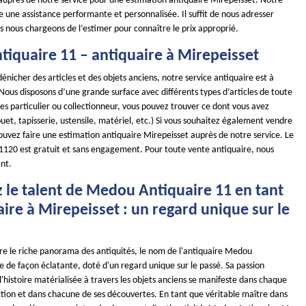
 auprès de notre service pour une estimation antiquaire Mirepeisset. Notre
e une assistance performante et personnalisée. Il suffit de nous adresser
s nous chargeons de l’estimer pour connaître le prix approprié.
iquaire 11 – antiquaire à Mirepeisset
dénicher des articles et des objets anciens, notre service antiquaire est à
 Nous disposons d’une grande surface avec différents types d’articles de toute
es particulier ou collectionneur, vous pouvez trouver ce dont vous avez
uet, tapisserie, ustensile, matériel, etc.) Si vous souhaitez également vendre
ouvez faire une estimation antiquaire Mirepeisset auprès de notre service. Le
11120 est gratuit et sans engagement. Pour toute vente antiquaire, nous
nt.
 le talent de Medou Antiquaire 11 en tant
ire à Mirepeisset : un regard unique sur le
ore le riche panorama des antiquités, le nom de l'antiquaire Medou
le de façon éclatante, doté d'un regard unique sur le passé. Sa passion
'histoire matérialisée à travers les objets anciens se manifeste dans chaque
ction et dans chacune de ses découvertes. En tant que véritable maître dans