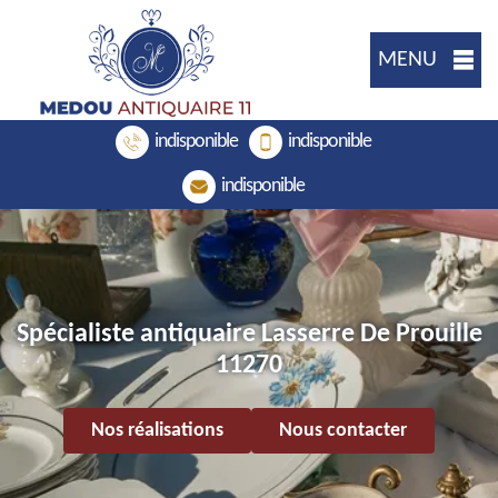
MENU
indisponible
indisponible
indisponible
Spécialiste antiquaire Lasserre De Prouille
11270
Nos réalisations
Nous contacter