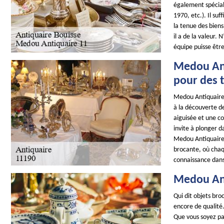
également spécial
1970, etc.). Il su
la tenue des biens
il a de la valeur.
équipe puisse être 
Medou Ant
pour des 
Medou Antiquaire
à la découverte de
aiguisée et une c
invite à plonger d
Medou Antiquaire 
brocante, où chaq
connaissance dan
Medou Ant
Qui dit objets br
encore de qualité.
Que vous soyez par