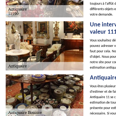
toujours à l’affût
différents objets 
votre demande.
Une interv
valeur 11
Vous souhaitez dét
pouvez adresser vo
faut pour cela. No
d’objet. Nous pouv
notre site pour co
estimation antiqua
Antiquaire
Vous êtes plusieur
d’estimer et de fa
Antiquaire 11 se 
estimation de tous
présente pour esti
nécessaire. Si vo