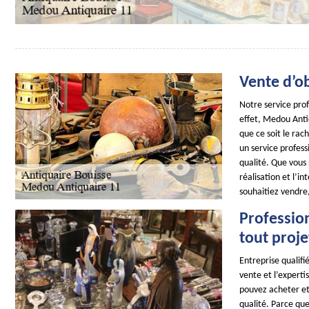
Vente d’ob
Notre service prof
effet, Medou Antiq
que ce soit le rac
un service profes
qualité. Que vous 
réalisation et l’i
souhaitiez vendre
Professio
tout proje
Entreprise qualifié
vente et l’experti
pouvez acheter et 
qualité. Parce que