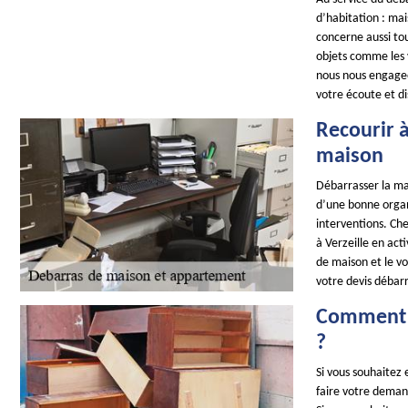
d’habitation : mai
concerne aussi tou
objets comme les va
nous nous engageo
votre écoute et di
Recourir 
maison
Débarrasser la m
d’une bonne organi
interventions. C
à Verzeille en ac
de maison et le v
votre devis débar
Comment o
?
Si vous souhaitez
faire votre demand