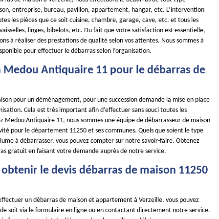
son, entreprise, bureau, pavillon, appartement, hangar, etc. L’intervention
tes les pièces que ce soit cuisine, chambre, garage, cave, etc. et tous les
isselles, linges, bibelots, etc. Du fait que votre satisfaction est essentielle,
ns à réaliser des prestations de qualité selon vos attentes. Nous sommes à
sponible pour effectuer le débarras selon l’organisation.
à Medou Antiquaire 11 pour le débarras de
aison pour un déménagement, pour une succession demande la mise en place
sation. Cela est très important afin d’effectuer sans souci toutes les
hez Medou Antiquaire 11, nous sommes une équipe de débarrasseur de maison
tivité pour le département 11250 et ses communes. Quels que soient le type
olume à débarrasser, vous pouvez compter sur notre savoir-faire. Obtenez
ras gratuit en faisant votre demande auprès de notre service.
btenir le devis débarras de maison 11250
 effectuer un débarras de maison et appartement à Verzeille, vous pouvez
e soit via le formulaire en ligne ou en contactant directement notre service.