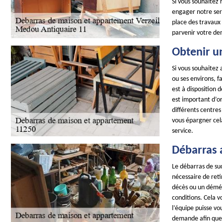
Si vous souhaitez 
engager notre ser
place des travaux 
parvenir votre de
Obtenir u
Si vous souhaitez 
ou ses environs, 
est à disposition 
est important d’or
différents centre
vous épargner cel
service.
Débarras 
Le débarras de suc
nécessaire de reti
décès ou un démén
conditions. Cela 
l’équipe puisse vo
demande afin que 