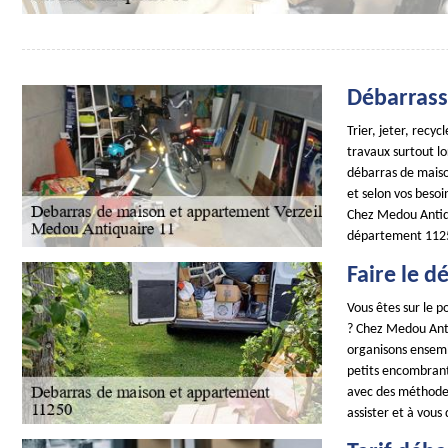
Débarrass
Trier, jeter, recyc
travaux surtout lo
débarras de maiso
et selon vos besoi
Chez Medou Antiqu
département 11250
Faire le d
Vous êtes sur le 
? Chez Medou Antiq
organisons ensembl
petits encombrant
avec des méthodes 
assister et à vous 