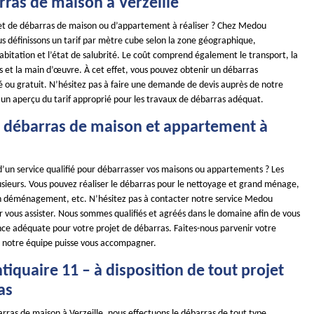
rras de maison à Verzeille
et de débarras de maison ou d’appartement à réaliser ? Chez Medou
s définissons un tarif par mètre cube selon la zone géographique,
l’habitation et l’état de salubrité. Le coût comprend également le transport, la
s et la main d’œuvre. À cet effet, vous pouvez obtenir un débarras
é ou gratuit. N’hésitez pas à faire une demande de devis auprès de notre
 un aperçu du tarif approprié pour les travaux de débarras adéquat.
e débarras de maison et appartement à
d’un service qualifié pour débarrasser vos maisons ou appartements ? Les
usieurs. Vous pouvez réaliser le débarras pour le nettoyage et grand ménage,
n déménagement, etc. N’hésitez pas à contacter notre service Medou
r vous assister. Nous sommes qualifiés et agréés dans le domaine afin de vous
ance adéquate pour votre projet de débarras. Faites-nous parvenir votre
 notre équipe puisse vous accompagner.
iquaire 11 – à disposition de tout projet
as
rras de maison à Verzeille, nous effectuons le débarras de tout type