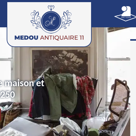
e maison et
1250