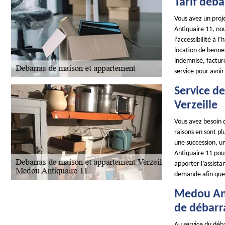
Tarif déba
Vous avez un proj
Antiquaire 11, nou
l’accessibilité à 
location de benne
indemnisé, factur
service pour avoir
Service d
Verzeille
Vous avez besoin 
raisons en sont pl
une succession, u
Antiquaire 11 pou
apporter l’assist
demande afin que
Medou Ant
de débarr
Au service du déba