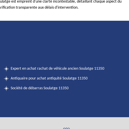
latge est empreint d'une clarté incontestable, détaillant chaque aspect du
arification transparente aux délais d'intervention.
Expert en achat rachat de véhicule ancien Soulatge 11350
Antiquaire pour achat antiquité Soulatge 11350
Société de débarras Soulatge 11350