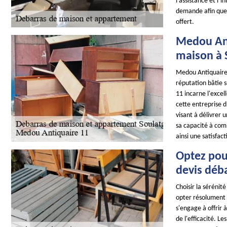
l’assistance et l’
demande afin que 
offert.
Medou Ant
maison à 
Medou Antiquaire 
réputation bâtie su
11 incarne l'exce
cette entreprise 
visant à délivrer 
sa capacité à com
ainsi une satisfa
Optez pou
devis déb
Choisir la sérénit
opter résolument 
s'engage à offrir 
de l'efficacité. L