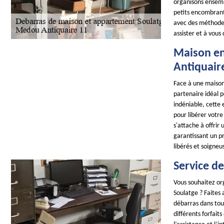
organisons ensembl
petits encombrant
avec des méthodes 
assister et à vous 
Maison en
Antiquair
Face à une maiso
partenaire idéal 
indéniable, cette 
pour libérer votr
s'attache à offrir
garantissant un pr
libérés et soigne
Service d
Vous souhaitez or
Soulatge ? Faites 
débarras dans tout
différents forfaits