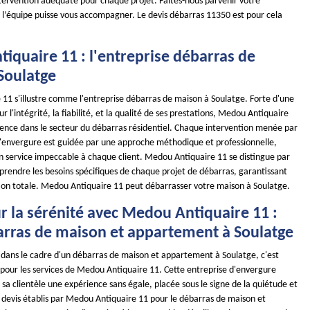
intervention adéquate pour chaque projet. Faites-nous parvenir votre
l’équipe puisse vous accompagner. Le devis débarras 11350 est pour cela
iquaire 11 : l'entreprise débarras de
Soulatge
11 s'illustre comme l'entreprise débarras de maison à Soulatge. Forte d'une
r l'intégrité, la fiabilité, et la qualité de ses prestations, Medou Antiquaire
llence dans le secteur du débarras résidentiel. Chaque intervention menée par
d'envergure est guidée par une approche méthodique et professionnelle,
un service impeccable à chaque client. Medou Antiquaire 11 se distingue par
prendre les besoins spécifiques de chaque projet de débarras, garantissant
ction totale. Medou Antiquaire 11 peut débarrasser votre maison à Soulatge.
r la sérénité avec Medou Antiquaire 11 :
arras de maison et appartement à Soulatge
é dans le cadre d'un débarras de maison et appartement à Soulatge, c'est
pour les services de Medou Antiquaire 11. Cette entreprise d'envergure
à sa clientèle une expérience sans égale, placée sous le signe de la quiétude et
es devis établis par Medou Antiquaire 11 pour le débarras de maison et