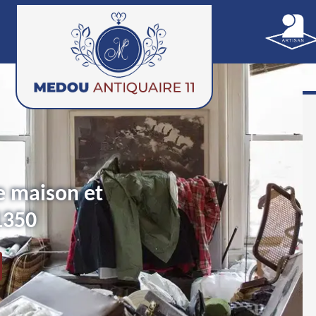
e maison et
1350