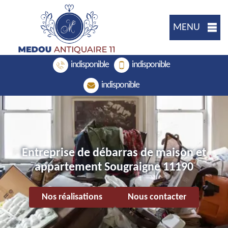
MENU
indisponible
indisponible
indisponible
Entreprise de débarras de maison et
appartement Sougraigne 11190
Nos réalisations
Nous contacter