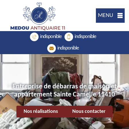
MENU
indisponible
indisponible
indisponible
Entreprise de débarras de maison et
appartement Sainte Camelle 11410
Nos réalisations
Nous contacter