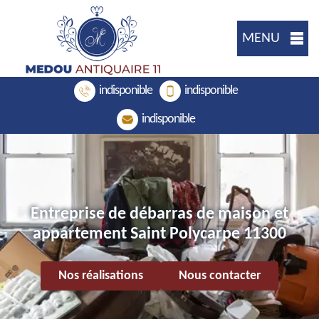
MENU
indisponible
indisponible
indisponible
Entreprise de débarras de maison et
appartement Saint Polycarpe 11300
Nos réalisations
Nous contacter