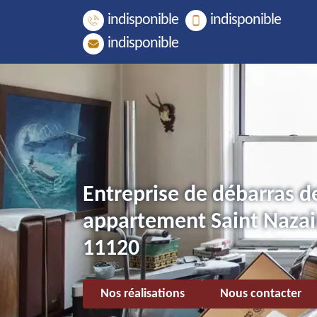
indisponible
indisponible
indisponible
Entreprise de débarras d
appartement Saint Nazai
11120
Nos réalisations
Nous contacter