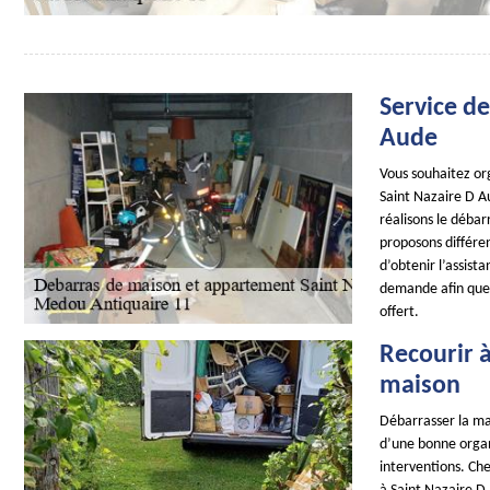
Service d
Aude
Vous souhaitez or
Saint Nazaire D Au
réalisons le débar
proposons différent
d’obtenir l’assist
demande afin que 
offert.
Recourir 
maison
Débarrasser la m
d’une bonne organi
interventions. C