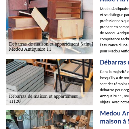
Medou Antiquaire 
et se distingue p
professionnels qu
prenant en compte
de Medou Antiquai
compétence techniq
l'assurance d'une
pour Medou Antiq
Débarras 
Dans la majorité d
lorsqu’il y a de n
sont des témoins d
débarras pour org
Antiquaire 11, no
objets. Avec notre
Medou Ant
maison à 