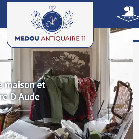
e maison et
re D Aude