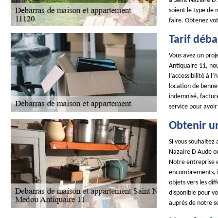
à Saint Nazaire D
soient le type de
faire. Obtenez vo
Tarif déb
Vous avez un proj
Antiquaire 11, nou
l’accessibilité à 
location de benne
indemnisé, factur
service pour avoir
Obtenir u
Si vous souhaitez 
Nazaire D Aude ou
Notre entreprise e
encombrements, il 
objets vers les d
disponible pour v
auprès de notre s