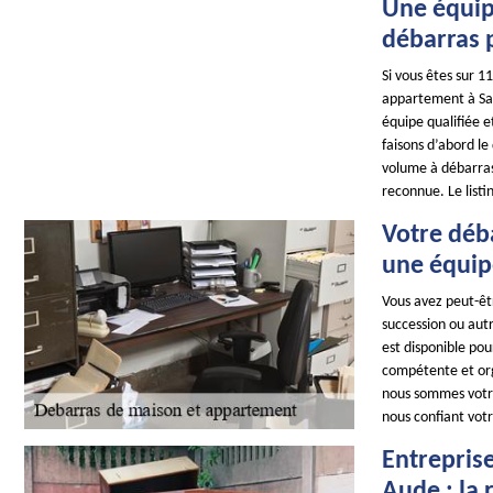
Une équipe
débarras p
Si vous êtes sur 1
appartement à Sai
équipe qualifiée e
faisons d’abord le
volume à débarrass
reconnue. Le list
Votre déb
une équip
Vous avez peut-êtr
succession ou aut
est disponible pou
compétente et orga
nous sommes votre
nous confiant vot
Entrepris
Aude : la