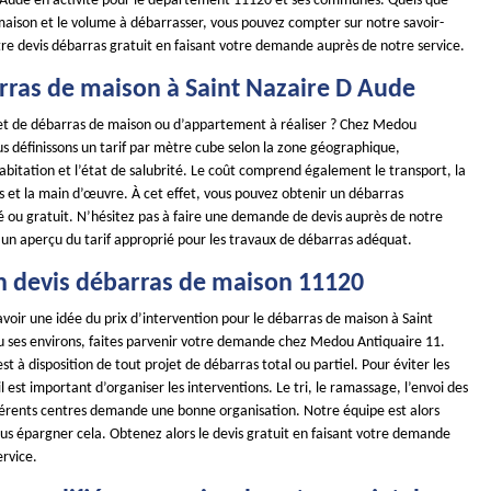
 Aude en activité pour le département 11120 et ses communes. Quels que
 maison et le volume à débarrasser, vous pouvez compter sur notre savoir-
tre devis débarras gratuit en faisant votre demande auprès de notre service.
arras de maison à Saint Nazaire D Aude
et de débarras de maison ou d’appartement à réaliser ? Chez Medou
s définissons un tarif par mètre cube selon la zone géographique,
l’habitation et l’état de salubrité. Le coût comprend également le transport, la
s et la main d’œuvre. À cet effet, vous pouvez obtenir un débarras
é ou gratuit. N’hésitez pas à faire une demande de devis auprès de notre
 un aperçu du tarif approprié pour les travaux de débarras adéquat.
n devis débarras de maison 11120
avoir une idée du prix d’intervention pour le débarras de maison à Saint
 ses environs, faites parvenir votre demande chez Medou Antiquaire 11.
st à disposition de tout projet de débarras total ou partiel. Pour éviter les
est important d’organiser les interventions. Le tri, le ramassage, l’envoi des
ifférents centres demande une bonne organisation. Notre équipe est alors
ous épargner cela. Obtenez alors le devis gratuit en faisant votre demande
ervice.