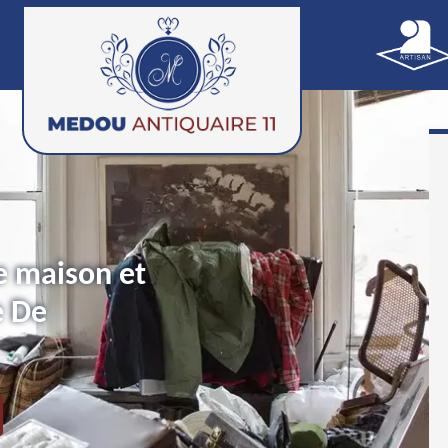
e maison et
e De