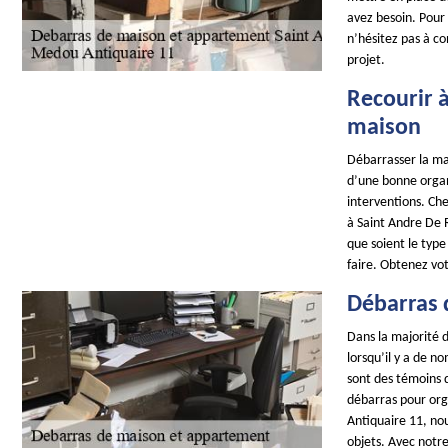
avez besoin. Pour
n’hésitez pas à co
projet.
Recourir 
maison
Débarrasser la m
d’une bonne organi
interventions. C
à Saint Andre De 
que soient le typ
faire. Obtenez vo
Débarras 
Dans la majorité d
lorsqu’il y a de n
sont des témoins d
débarras pour org
Antiquaire 11, no
objets. Avec notre