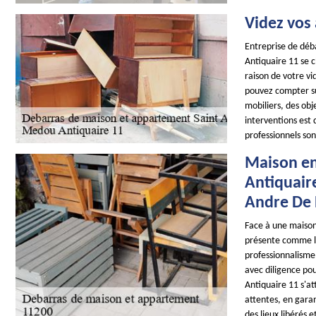
Videz vos
Entreprise de dé
Antiquaire 11 se c
raison de votre v
pouvez compter su
mobiliers, des obj
interventions est d
professionnels son
Maison en
Antiquair
Andre De
Face à une maiso
présente comme le
professionnalisme 
avec diligence po
Antiquaire 11 s'at
attentes, en garan
des lieux libérés 