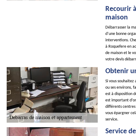
Recourir 
maison
Débarrasser la m
d’une bonne organi
interventions. C
à Roquefere en ac
de maison et le v
votre devis débar
Obtenir u
Si vous souhaitez 
ou ses environs, 
est à disposition 
est important d’or
différents centre
vous épargner cel
service.
Service d