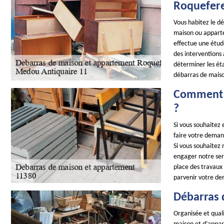
Roquefer
Vous habitez le d
maison ou apparte
effectue une étude
des interventions 
déterminer les éta
débarras de maiso
Comment o
?
Si vous souhaitez
faire votre demand
Si vous souhaitez 
engager notre ser
place des travaux 
parvenir votre de
Débarras 
Organisée et qual