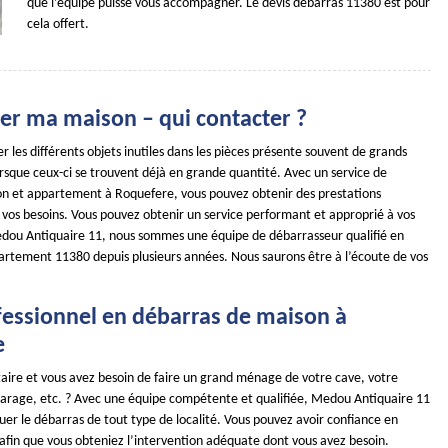
que l’équipe puisse vous accompagner. Le devis débarras 11380 est pour
cela offert.
er ma maison – qui contacter ?
ler les différents objets inutiles dans les pièces présente souvent de grands
rsque ceux-ci se trouvent déjà en grande quantité. Avec un service de
n et appartement à Roquefere, vous pouvez obtenir des prestations
n vos besoins. Vous pouvez obtenir un service performant et approprié à vos
dou Antiquaire 11, nous sommes une équipe de débarrasseur qualifié en
épartement 11380 depuis plusieurs années. Nous saurons être à l’écoute de vos
fessionnel en débarras de maison à
e
taire et vous avez besoin de faire un grand ménage de votre cave, votre
garage, etc. ? Avec une équipe compétente et qualifiée, Medou Antiquaire 11
uer le débarras de tout type de localité. Vous pouvez avoir confiance en
 afin que vous obteniez l’intervention adéquate dont vous avez besoin.