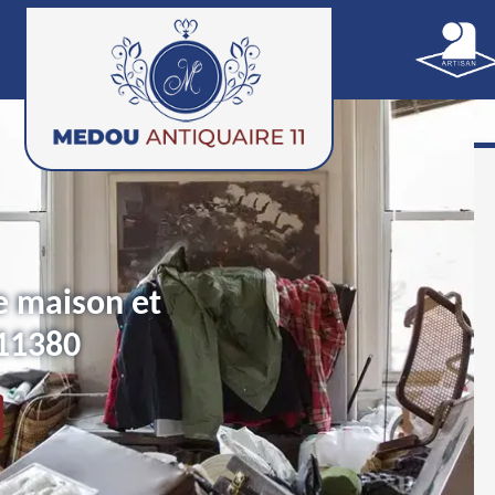
e maison et
11380