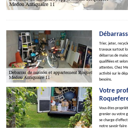
Débarrass
Trier, jeter, recyc
travaux surtout lo
débarras de maiso
qualifiées et selo
attentes. Chez Me
activité sur le d
besoins.
Votre pro
Roquefer
Vous êtes proprié
grenier ou votre 
se charge d’effect
notre savoir-faire