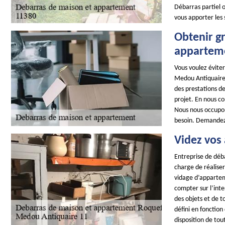
Débarras partiel o
vous apporter les
Obtenir g
appartem
Vous voulez évite
Medou Antiquaire 
des prestations d
projet. En nous co
Nous nous occupons
besoin. Demandez-
Videz vos
Entreprise de dé
charge de réaliser
vidage d’apparte
compter sur l’int
des objets et de t
défini en fonction 
disposition de tou