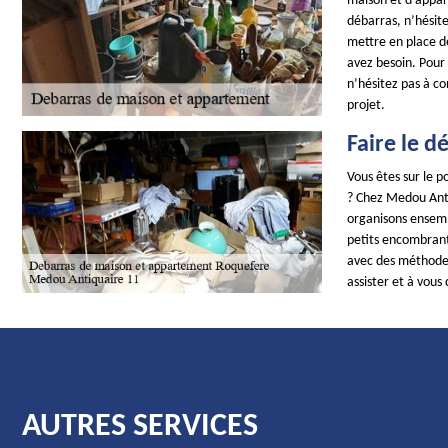
maison et d’appart
débarras, n’hésit
mettre en place d
avez besoin. Pour
n’hésitez pas à co
projet.
Faire le 
Vous êtes sur le 
? Chez Medou Antiq
organisons ensembl
petits encombrant
avec des méthodes 
assister et à vous 
AUTRES SERVICES