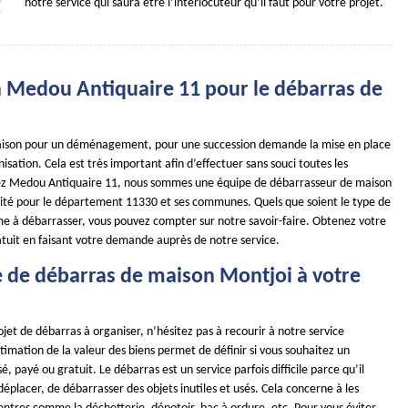
notre service qui saura être l’interlocuteur qu’il faut pour votre projet.
à Medou Antiquaire 11 pour le débarras de
aison pour un déménagement, pour une succession demande la mise en place
sation. Cela est très important afin d’effectuer sans souci toutes les
hez Medou Antiquaire 11, nous sommes une équipe de débarrasseur de maison
vité pour le département 11330 et ses communes. Quels que soient le type de
me à débarrasser, vous pouvez compter sur notre savoir-faire. Obtenez votre
atuit en faisant votre demande auprès de notre service.
e de débarras de maison Montjoi à votre
ojet de débarras à organiser, n’hésitez pas à recourir à notre service
stimation de la valeur des biens permet de définir si vous souhaitez un
, payé ou gratuit. Le débarras est un service parfois difficile parce qu’il
 déplacer, de débarrasser des objets inutiles et usés. Cela concerne à les