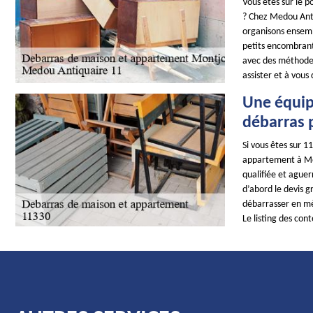
Vous êtes sur le 
? Chez Medou Antiq
organisons ensembl
petits encombrant
avec des méthodes 
assister et à vous 
Une équipe
débarras p
Si vous êtes sur 1
appartement à Mon
qualifiée et aguer
d’abord le devis g
débarrasser en mèt
Le listing des con