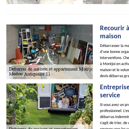
Recourir 
maison
Débarrasser la m
d’une bonne organi
interventions. C
à Montjoi en acti
maison et le volu
devis débarras gr
Entrepris
service
Si vous avez un pr
professionnel. L’e
débarras indemnisé
s’agit de trier, de