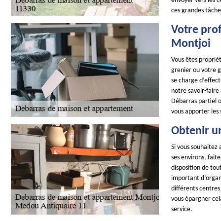
envoyer vers les c
ces grandes tâches
Votre pro
Montjoi
Vous êtes proprié
grenier ou votre 
se charge d’effect
notre savoir-faire
Débarras partiel o
vous apporter les
Obtenir u
Si vous souhaitez 
ses environs, fai
disposition de tou
important d’organi
différents centre
vous épargner cel
service.