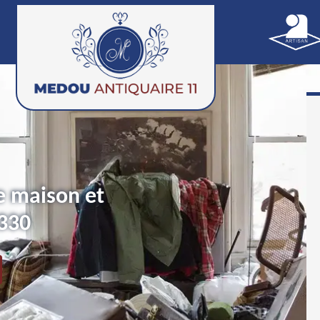
e maison et
330