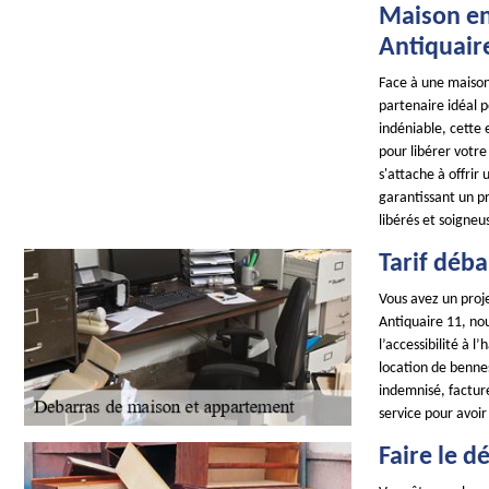
Maison en
Antiquair
Face à une maiso
partenaire idéal 
indéniable, cette 
pour libérer votr
s'attache à offrir
garantissant un pr
libérés et soigne
Tarif déb
Vous avez un proj
Antiquaire 11, nou
l’accessibilité à 
location de benne
indemnisé, factur
service pour avoir
Faire le 