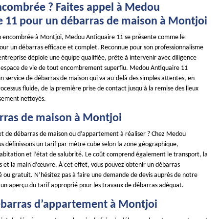
combrée ? Faites appel à Medou
e 11 pour un débarras de maison à Montjoi
n encombrée à Montjoi, Medou Antiquaire 11 se présente comme le
pour un débarras efficace et complet. Reconnue pour son professionnalisme
entreprise déploie une équipe qualifiée, prête à intervenir avec diligence
e espace de vie de tout encombrement superflu. Medou Antiquaire 11
 un service de débarras de maison qui va au-delà des simples attentes, en
ocessus fluide, de la première prise de contact jusqu'à la remise des lieux
usement nettoyés.
arras de maison à Montjoi
et de débarras de maison ou d’appartement à réaliser ? Chez Medou
s définissons un tarif par mètre cube selon la zone géographique,
l’habitation et l’état de salubrité. Le coût comprend également le transport, la
s et la main d’œuvre. À cet effet, vous pouvez obtenir un débarras
é ou gratuit. N’hésitez pas à faire une demande de devis auprès de notre
 un aperçu du tarif approprié pour les travaux de débarras adéquat.
débarras d’appartement à Montjoi