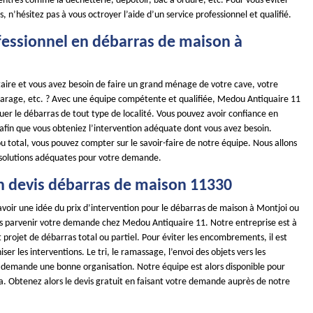
entres comme la déchetterie, dépotoir, bac à ordure, etc. Pour vous éviter
, n’hésitez pas à vous octroyer l’aide d’un service professionnel et qualifié.
fessionnel en débarras de maison à
taire et vous avez besoin de faire un grand ménage de votre cave, votre
garage, etc. ? Avec une équipe compétente et qualifiée, Medou Antiquaire 11
uer le débarras de tout type de localité. Vous pouvez avoir confiance en
 afin que vous obteniez l’intervention adéquate dont vous avez besoin.
u total, vous pouvez compter sur le savoir-faire de notre équipe. Nous allons
 solutions adéquates pour votre demande.
n devis débarras de maison 11330
avoir une idée du prix d’intervention pour le débarras de maison à Montjoi ou
tes parvenir votre demande chez Medou Antiquaire 11. Notre entreprise est à
t projet de débarras total ou partiel. Pour éviter les encombrements, il est
ser les interventions. Le tri, le ramassage, l’envoi des objets vers les
s demande une bonne organisation. Notre équipe est alors disponible pour
a. Obtenez alors le devis gratuit en faisant votre demande auprès de notre