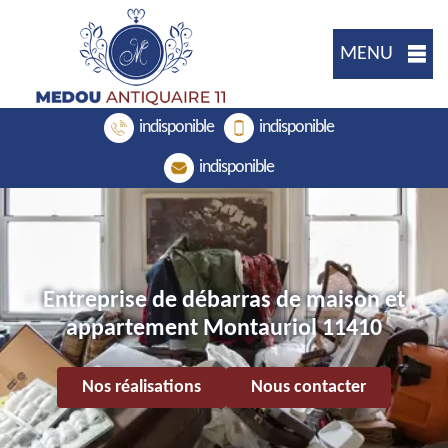
MENU
indisponible
indisponible
indisponible
Entreprise de débarras de maison et
appartement Montauriol 11410
Nos réalisations
Nous contacter