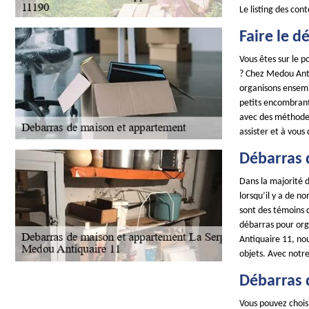
Le listing des con
Faire le 
Vous êtes sur le 
? Chez Medou Antiq
organisons ensembl
petits encombrant
avec des méthodes 
assister et à vous 
Débarras 
Dans la majorité d
lorsqu’il y a de n
sont des témoins d
débarras pour org
Antiquaire 11, no
objets. Avec notre
Débarras 
Vous pouvez chois