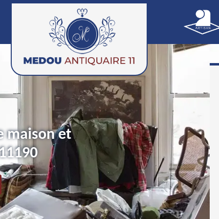
e maison et
 11190