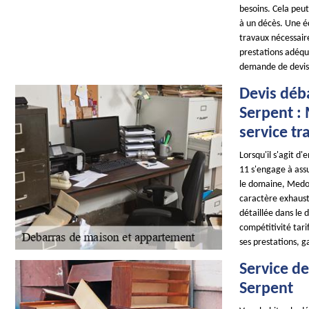
besoins. Cela peu
à un décès. Une é
travaux nécessair
prestations adéqua
demande de devis p
Devis déb
Serpent :
service tr
Lorsqu'il s'agit 
11 s'engage à assu
le domaine, Medou
caractère exhaust
détaillée dans le d
compétitivité tar
ses prestations, g
Service d
Serpent