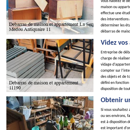
Vous habitez le d
maison ou apparte
effectue une étude
des interventions 
déterminer les éta
débarras de maiso
Videz vos
Entreprise de déb
charge de réaliser
vidage d’apparte
compter sur l’int
des objets et de t
défini en fonction 
disposition de tou
Obtenir u
Si vous souhaitez 
ou ses environs, 
est à disposition 
est important d’or