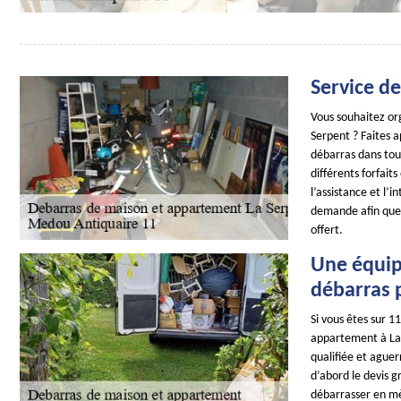
Service d
Vous souhaitez or
Serpent ? Faites a
débarras dans tout
différents forfaits
l’assistance et l’
demande afin que 
offert.
Une équipe
débarras p
Si vous êtes sur 1
appartement à La 
qualifiée et aguer
d’abord le devis g
débarrasser en mèt