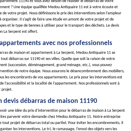
épartement 11190 et vous avez besoin de réaliser le débarras de votre
ment ? Une équipe qualifiée Medou Antiquaire 11 est à votre écoute et
 de votre projet. Nous définissons le prix des interventions selon l’ampleur
à organiser. Il s’agit de faire une étude en amont de votre projet et de
pes et le type de bennes à utiliser pour le transport des déchets. Le devis
n La Serpent est offert.
 appartements avec nos professionnels
arras de maison et appartement à La Serpent, Medou Antiquaire 11 se
 tout débarras sur 11190 et ses villes. Quelle que soit la raison de votre
ment (succession, déménagement, grand ménage, etc.), vous pouvez
ervention de notre équipe. Nous assurons le désencombrement des mobiliers,
ous les encombrants de vos appartements. Le prix pour les interventions est
de l’accessibilité et la localité de l’appartement. Nos professionnels sont à
t projet.
n devis débarras de maison 11190
avoir une idée du prix d’intervention pour le débarras de maison à La Serpent
faites parvenir votre demande chez Medou Antiquaire 11. Notre entreprise
de tout projet de débarras total ou partiel. Pour éviter les encombrements, il
ganiser les interventions. Le tri, le ramassage, l’envoi des objets vers les