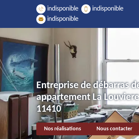
indisponible
indisponible
indisponible
Entreprise de débarras d
appartement La Louviere
11410
Nos réalisations
Nous contacter