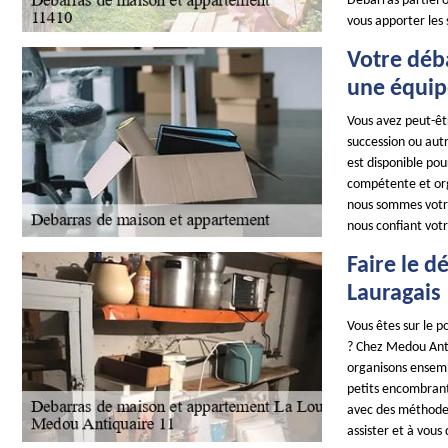
Débarras partiel o
vous apporter les
Votre déb
une équip
Vous avez peut-êtr
succession ou aut
est disponible pou
compétente et orga
nous sommes votre
nous confiant vot
Faire le 
Lauragais
Vous êtes sur le 
? Chez Medou Antiq
organisons ensembl
petits encombrant
avec des méthodes 
assister et à vous 