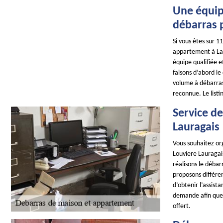
Une équipe
débarras p
Si vous êtes sur 1
appartement à La L
équipe qualifiée e
faisons d’abord le
volume à débarrass
reconnue. Le list
Service d
Lauragais
Vous souhaitez or
Louviere Lauragais
réalisons le débar
proposons différent
d’obtenir l’assist
demande afin que 
offert.