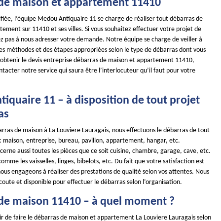
de maison et appartement 11410
ifiée, l’équipe Medou Antiquaire 11 se charge de réaliser tout débarras de
ement sur 11410 et ses villes. Si vous souhaitez effectuer votre projet de
ez pas à nous adresser votre demande. Notre équipe se charge de veiller à
es méthodes et des étapes appropriées selon le type de débarras dont vous
 obtenir le devis entreprise débarras de maison et appartement 11410,
ntacter notre service qui saura être l’interlocuteur qu’il faut pour votre
iquaire 11 – à disposition de tout projet
as
arras de maison à La Louviere Lauragais, nous effectuons le débarras de tout
: maison, entreprise, bureau, pavillon, appartement, hangar, etc.
cerne aussi toutes les pièces que ce soit cuisine, chambre, garage, cave, etc.
comme les vaisselles, linges, bibelots, etc. Du fait que votre satisfaction est
nous engageons à réaliser des prestations de qualité selon vos attentes. Nous
ute et disponible pour effectuer le débarras selon l’organisation.
de maison 11410 – à quel moment ?
ir de faire le débarras de maison et appartement La Louviere Lauragais selon