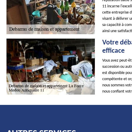
réputation bâtie su
11 incarne l'exce
cette entreprise 
visant à délivrer 
sa capacité à com
ainsi une satisfa
Votre déb
efficace
Vous avez peut-êtr
succession ou aut
est disponible pou
compétente et orga
nous sommes votre
nous confiant vot