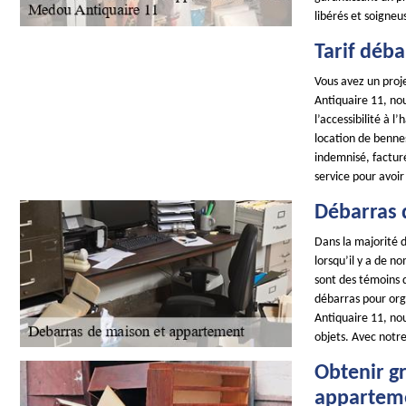
libérés et soigne
Tarif déba
Vous avez un proj
Antiquaire 11, nou
l’accessibilité à 
location de benne
indemnisé, factur
service pour avoir
Débarras 
Dans la majorité d
lorsqu’il y a de n
sont des témoins d
débarras pour org
Antiquaire 11, no
objets. Avec notre
Obtenir g
apparteme