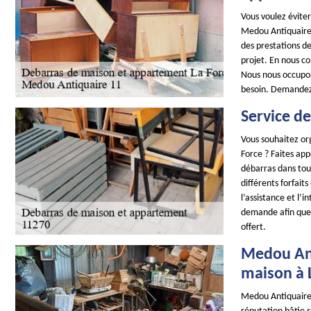
Vous voulez évite
Medou Antiquaire 
des prestations d
projet. En nous co
Nous nous occupons
besoin. Demandez-
Service d
Vous souhaitez or
Force ? Faites app
débarras dans tout
différents forfaits
l’assistance et l’
demande afin que 
offert.
Medou Ant
maison à 
Medou Antiquaire 