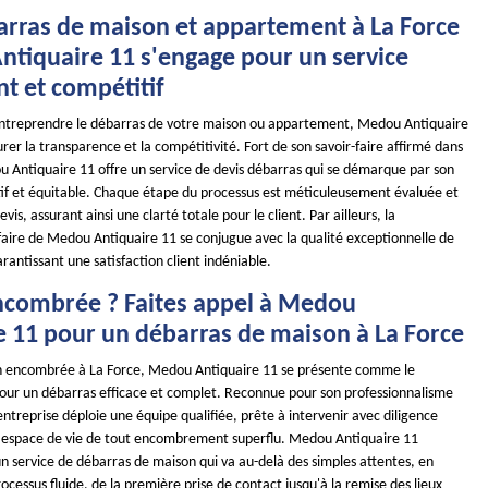
arras de maison et appartement à La Force
ntiquaire 11 s'engage pour un service
t et compétitif
d'entreprendre le débarras de votre maison ou appartement, Medou Antiquaire
rer la transparence et la compétitivité. Fort de son savoir-faire affirmé dans
 Antiquaire 11 offre un service de devis débarras qui se démarque par son
if et équitable. Chaque étape du processus est méticuleusement évaluée et
evis, assurant ainsi une clarté totale pour le client. Par ailleurs, la
ifaire de Medou Antiquaire 11 se conjugue avec la qualité exceptionnelle de
arantissant une satisfaction client indéniable.
combrée ? Faites appel à Medou
e 11 pour un débarras de maison à La Force
n encombrée à La Force, Medou Antiquaire 11 se présente comme le
pour un débarras efficace et complet. Reconnue pour son professionnalisme
entreprise déploie une équipe qualifiée, prête à intervenir avec diligence
e espace de vie de tout encombrement superflu. Medou Antiquaire 11
 un service de débarras de maison qui va au-delà des simples attentes, en
ocessus fluide, de la première prise de contact jusqu'à la remise des lieux