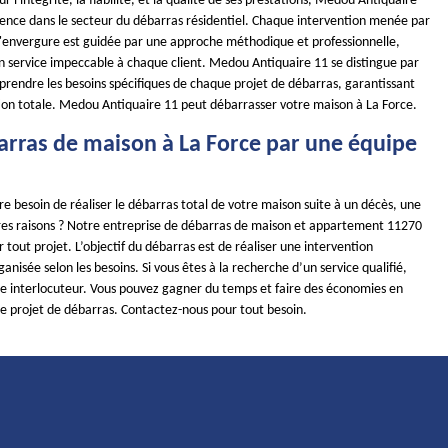
r l'intégrité, la fiabilité, et la qualité de ses prestations, Medou Antiquaire
llence dans le secteur du débarras résidentiel. Chaque intervention menée par
d'envergure est guidée par une approche méthodique et professionnelle,
un service impeccable à chaque client. Medou Antiquaire 11 se distingue par
prendre les besoins spécifiques de chaque projet de débarras, garantissant
ction totale. Medou Antiquaire 11 peut débarrasser votre maison à La Force.
arras de maison à La Force par une équipe
e besoin de réaliser le débarras total de votre maison suite à un décès, une
res raisons ? Notre entreprise de débarras de maison et appartement 11270
r tout projet. L’objectif du débarras est de réaliser une intervention
nisée selon les besoins. Si vous êtes à la recherche d’un service qualifié,
 interlocuteur. Vous pouvez gagner du temps et faire des économies en
re projet de débarras. Contactez-nous pour tout besoin.