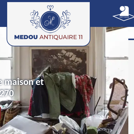
e maison et
1270