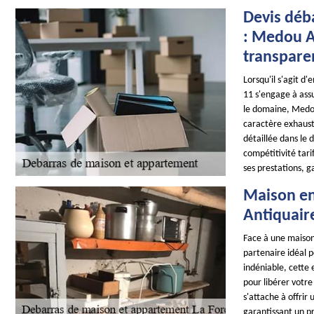
Devis déb
: Medou A
transparen
Lorsqu'il s'agit 
11 s'engage à assu
le domaine, Medou
caractère exhaust
détaillée dans le d
compétitivité tar
ses prestations, g
Maison en
Antiquair
Face à une maiso
partenaire idéal 
indéniable, cette 
pour libérer votr
s'attache à offrir
garantissant un pr