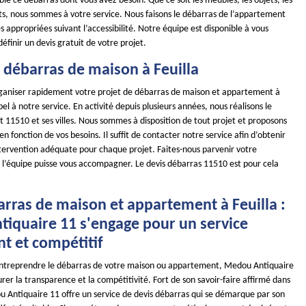
e ce débarras dont vous avez besoin. Que ce soit les meubles, les objets, les
s, nous sommes à votre service. Nous faisons le débarras de l’appartement
appropriées suivant l’accessibilité. Notre équipe est disponible à vous
définir un devis gratuit de votre projet.
 débarras de maison à Feuilla
ganiser rapidement votre projet de débarras de maison et appartement à
pel à notre service. En activité depuis plusieurs années, nous réalisons le
 11510 et ses villes. Nous sommes à disposition de tout projet et proposons
 en fonction de vos besoins. Il suffit de contacter notre service afin d’obtenir
intervention adéquate pour chaque projet. Faites-nous parvenir votre
l’équipe puisse vous accompagner. Le devis débarras 11510 est pour cela
arras de maison et appartement à Feuilla :
iquaire 11 s'engage pour un service
t et compétitif
d'entreprendre le débarras de votre maison ou appartement, Medou Antiquaire
rer la transparence et la compétitivité. Fort de son savoir-faire affirmé dans
 Antiquaire 11 offre un service de devis débarras qui se démarque par son