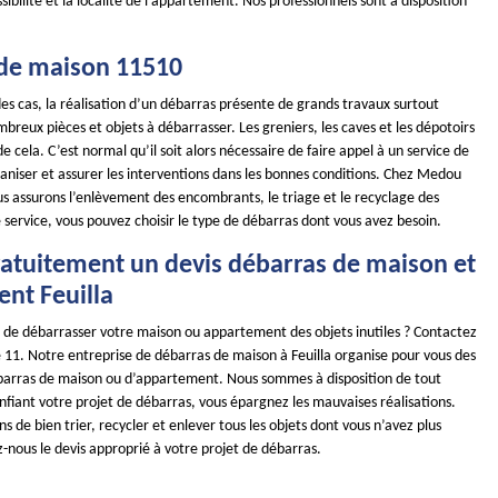
sibilité et la localité de l’appartement. Nos professionnels sont à disposition
de maison 11510
es cas, la réalisation d’un débarras présente de grands travaux surtout
ombreux pièces et objets à débarrasser. Les greniers, les caves et les dépotoirs
e cela. C’est normal qu’il soit alors nécessaire de faire appel à un service de
aniser et assurer les interventions dans les bonnes conditions. Chez Medou
us assurons l’enlèvement des encombrants, le triage et le recyclage des
 service, vous pouvez choisir le type de débarras dont vous avez besoin.
ratuitement un devis débarras de maison et
nt Feuilla
r de débarrasser votre maison ou appartement des objets inutiles ? Contactez
11. Notre entreprise de débarras de maison à Feuilla organise pour vous des
barras de maison ou d’appartement. Nous sommes à disposition de tout
nfiant votre projet de débarras, vous épargnez les mauvaises réalisations.
 de bien trier, recycler et enlever tous les objets dont vous n’avez plus
nous le devis approprié à votre projet de débarras.