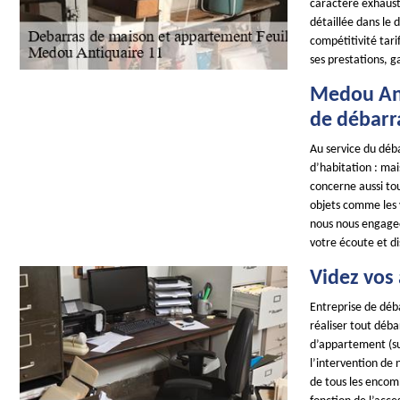
caractère exhaust
détaillée dans le d
compétitivité tar
ses prestations, g
Medou Ant
de débarr
Au service du déba
d’habitation : mai
concerne aussi tou
objets comme les va
nous nous engageo
votre écoute et di
Videz vos
Entreprise de déb
réaliser tout déba
d’appartement (s
l’intervention de
de tous les encomb