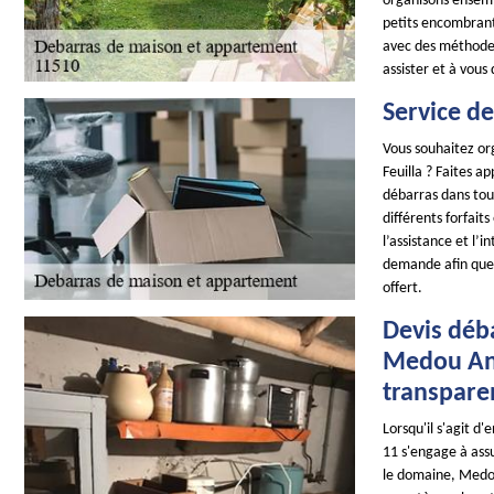
organisons ensembl
petits encombrant
avec des méthodes 
assister et à vous 
Service de
Vous souhaitez or
Feuilla ? Faites ap
débarras dans tout
différents forfaits
l’assistance et l’
demande afin que 
offert.
Devis déb
Medou Ant
transparen
Lorsqu'il s'agit 
11 s'engage à assu
le domaine, Medou