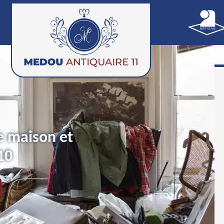
e maison et
10