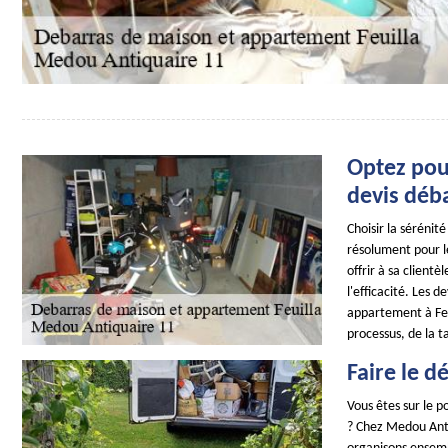
Optez pou
devis déb
Choisir la sérénit
résolument pour l
offrir à sa client
l'efficacité. Les 
appartement à Feu
processus, de la t
Faire le d
Vous êtes sur le 
? Chez Medou Antiq