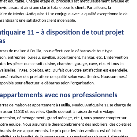
if et équitable. Chaque étape du processus est méticuleusement évaluée et
evis, assurant ainsi une clarté totale pour le client. Par ailleurs, la
ifaire de Medou Antiquaire 11 se conjugue avec la qualité exceptionnelle de
arantissant une satisfaction client indéniable.
iquaire 11 – à disposition de tout projet
as
rras de maison à Feuilla, nous effectuons le débarras de tout type
son, entreprise, bureau, pavillon, appartement, hangar, etc. L’intervention
tes les pièces que ce soit cuisine, chambre, garage, cave, etc. et tous les
isselles, linges, bibelots, etc. Du fait que votre satisfaction est essentielle,
ns à réaliser des prestations de qualité selon vos attentes. Nous sommes à
sponible pour effectuer le débarras selon l’organisation.
 appartements avec nos professionnels
arras de maison et appartement à Feuilla, Medou Antiquaire 11 se charge de
rras sur 11510 et ses villes. Quelle que soit la raison de votre vidage
uccession, déménagement, grand ménage, etc.), vous pouvez compter sur
 notre équipe. Nous assurons le désencombrement des mobiliers, des objets et
rants de vos appartements. Le prix pour les interventions est défini en