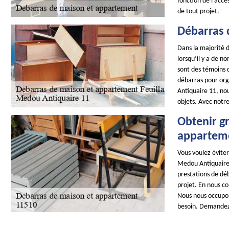
fonction de l’acces
de tout projet.
Débarras 
Dans la majorité d
lorsqu’il y a de n
sont des témoins d
débarras pour org
Antiquaire 11, no
objets. Avec notre
Obtenir g
apparteme
Vous voulez évite
Medou Antiquaire 
prestations de dé
projet. En nous co
Nous nous occupons
besoin. Demandez-