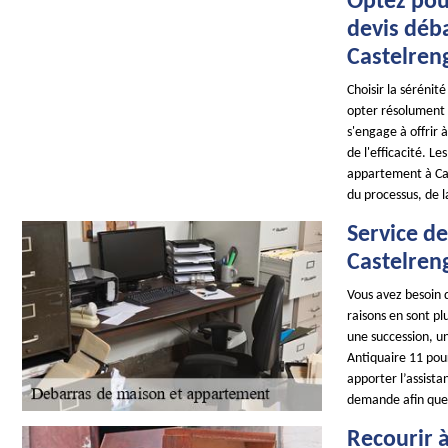
Optez pou
devis déb
Castelren
Choisir la sérénit
opter résolument 
s'engage à offrir 
de l'efficacité. L
appartement à Cas
du processus, de l
Service d
Castelren
Vous avez besoin 
raisons en sont pl
une succession, u
Antiquaire 11 pou
apporter l’assist
demande afin que
Recourir 