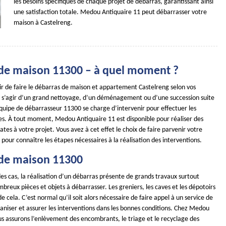
les besoins spécifiques de chaque projet de débarras, garantissant ainsi
une satisfaction totale. Medou Antiquaire 11 peut débarrasser votre
maison à Castelreng.
de maison 11300 – à quel moment ?
ir de faire le débarras de maison et appartement Castelreng selon vos
t s’agir d’un grand nettoyage, d’un déménagement ou d’une succession suite
quipe de débarrasseur 11300 se charge d’intervenir pour effectuer les
es. À tout moment, Medou Antiquaire 11 est disponible pour réaliser des
tes à votre projet. Vous avez à cet effet le choix de faire parvenir votre
our connaître les étapes nécessaires à la réalisation des interventions.
de maison 11300
es cas, la réalisation d’un débarras présente de grands travaux surtout
ombreux pièces et objets à débarrasser. Les greniers, les caves et les dépotoirs
e cela. C’est normal qu’il soit alors nécessaire de faire appel à un service de
aniser et assurer les interventions dans les bonnes conditions. Chez Medou
us assurons l’enlèvement des encombrants, le triage et le recyclage des