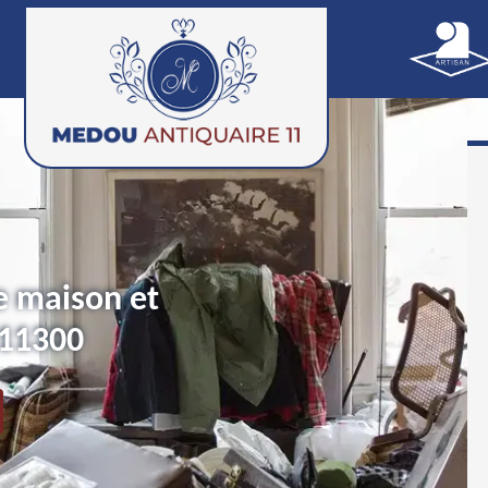
e maison et
 11300