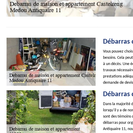
Débarras 
Vous pouvez chois
besoins. Cela peu
à un décès. Une é
travaux nécessair
prestations adéqua
demande de devis p
Débarras 
Dans la majorité d
lorsqu’il y a de n
sont des témoins d
débarras pour org
Antiquaire 11, no