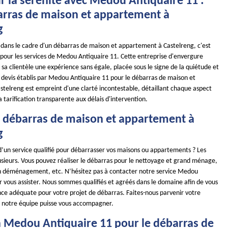
r la sérénité avec Medou Antiquaire 11 :
arras de maison et appartement à
g
é dans le cadre d'un débarras de maison et appartement à Castelreng, c'est
pour les services de Medou Antiquaire 11. Cette entreprise d'envergure
à sa clientèle une expérience sans égale, placée sous le signe de la quiétude et
es devis établis par Medou Antiquaire 11 pour le débarras de maison et
telreng est empreint d'une clarté incontestable, détaillant chaque aspect
a tarification transparente aux délais d'intervention.
e débarras de maison et appartement à
g
d’un service qualifié pour débarrasser vos maisons ou appartements ? Les
usieurs. Vous pouvez réaliser le débarras pour le nettoyage et grand ménage,
n déménagement, etc. N’hésitez pas à contacter notre service Medou
r vous assister. Nous sommes qualifiés et agréés dans le domaine afin de vous
ance adéquate pour votre projet de débarras. Faites-nous parvenir votre
 notre équipe puisse vous accompagner.
à Medou Antiquaire 11 pour le débarras de