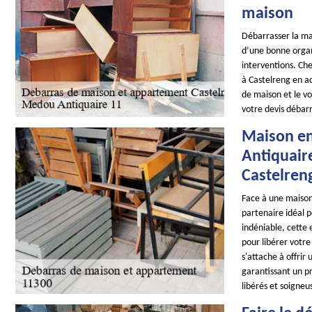
maison
Débarrasser la m
d’une bonne organi
interventions. C
à Castelreng en a
de maison et le v
votre devis débar
Maison en
Antiquair
Castelren
Face à une maiso
partenaire idéal 
indéniable, cette 
pour libérer votr
s'attache à offrir
garantissant un pr
libérés et soigne