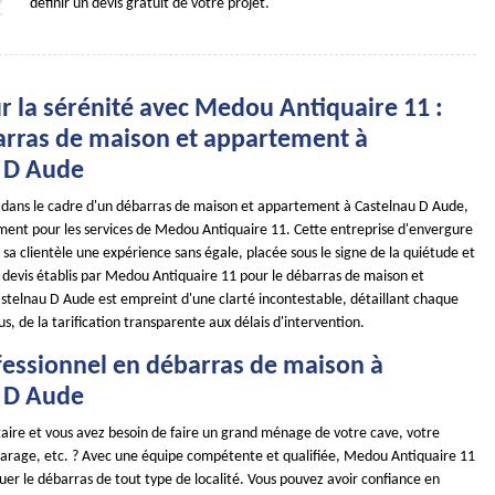
définir un devis gratuit de votre projet.
r la sérénité avec Medou Antiquaire 11 :
arras de maison et appartement à
 D Aude
té dans le cadre d'un débarras de maison et appartement à Castelnau D Aude,
ument pour les services de Medou Antiquaire 11. Cette entreprise d'envergure
à sa clientèle une expérience sans égale, placée sous le signe de la quiétude et
es devis établis par Medou Antiquaire 11 pour le débarras de maison et
telnau D Aude est empreint d'une clarté incontestable, détaillant chaque
s, de la tarification transparente aux délais d'intervention.
fessionnel en débarras de maison à
 D Aude
taire et vous avez besoin de faire un grand ménage de votre cave, votre
garage, etc. ? Avec une équipe compétente et qualifiée, Medou Antiquaire 11
uer le débarras de tout type de localité. Vous pouvez avoir confiance en