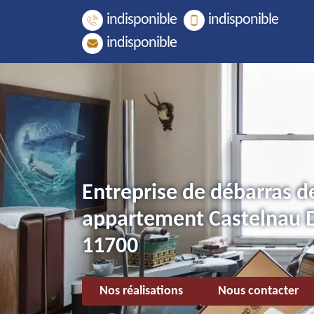
indisponible
indisponible
indisponible
Entreprise de débarras d
appartement Castelnau 
11700
Nos réalisations
Nous contacter