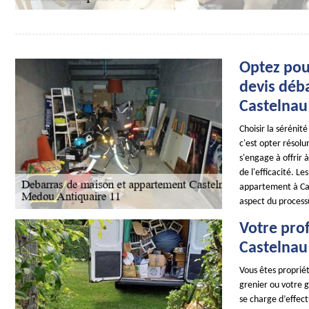
Optez pou
devis déb
Castelnau
Choisir la séréni
c'est opter résol
s'engage à offrir 
de l'efficacité. L
appartement à Cas
aspect du processu
Votre pro
Castelnau
Vous êtes proprié
grenier ou votre 
se charge d’effect