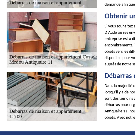
demande afin que
Obtenir u
Si vous souhaitez 
D Aude ou ses env
entreprise est à d
encombrements, il 
objets vers les d
disponible pour v
auprès de notre s
Débarras 
Dans la majorité d
lorsqu’il y a de n
sont des témoins d
débarras pour org
Antiquaire 11, no
objets. Avec notre