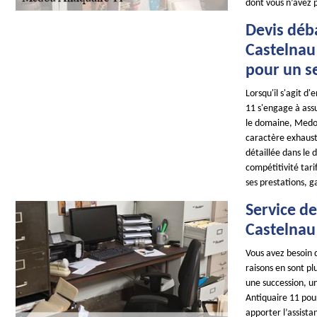
dont vous n’avez 
Devis déb
Castelnau
pour un se
Lorsqu'il s'agit 
11 s'engage à assu
le domaine, Medou
caractère exhaust
détaillée dans le d
compétitivité tar
ses prestations, g
Service d
Castelnau
Vous avez besoin 
raisons en sont pl
une succession, u
Antiquaire 11 pou
apporter l’assist