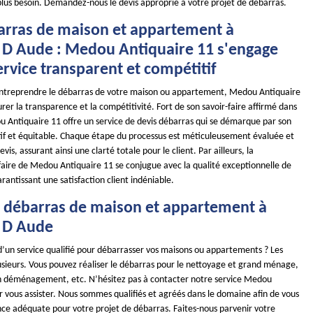
plus besoin. Demandez-nous le devis approprié à votre projet de débarras.
arras de maison et appartement à
 D Aude : Medou Antiquaire 11 s'engage
rvice transparent et compétitif
d'entreprendre le débarras de votre maison ou appartement, Medou Antiquaire
rer la transparence et la compétitivité. Fort de son savoir-faire affirmé dans
 Antiquaire 11 offre un service de devis débarras qui se démarque par son
if et équitable. Chaque étape du processus est méticuleusement évaluée et
evis, assurant ainsi une clarté totale pour le client. Par ailleurs, la
ifaire de Medou Antiquaire 11 se conjugue avec la qualité exceptionnelle de
arantissant une satisfaction client indéniable.
e débarras de maison et appartement à
 D Aude
d’un service qualifié pour débarrasser vos maisons ou appartements ? Les
usieurs. Vous pouvez réaliser le débarras pour le nettoyage et grand ménage,
n déménagement, etc. N’hésitez pas à contacter notre service Medou
r vous assister. Nous sommes qualifiés et agréés dans le domaine afin de vous
ance adéquate pour votre projet de débarras. Faites-nous parvenir votre