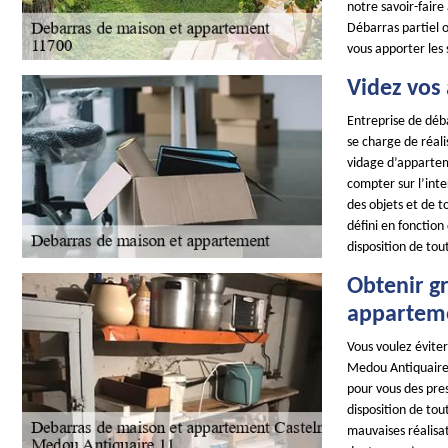
notre savoir-faire
Débarras partiel o
vous apporter les
Videz vos
Entreprise de dé
se charge de réali
vidage d’apparte
compter sur l’int
des objets et de t
défini en fonction 
disposition de tou
Obtenir g
apparteme
Vous voulez évite
Medou Antiquaire 
pour vous des pr
disposition de tou
mauvaises réalisat