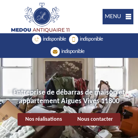
MENU
indisponible
indisponible
indisponible
Entreprise de débarras de maison et
appartement Aigues Vives 11800
Nos réalisations
Nous contacter