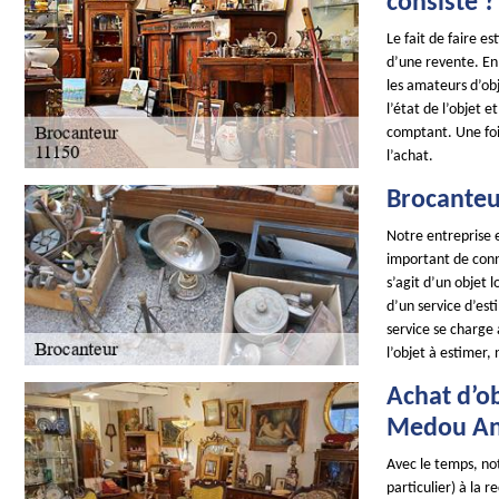
consiste ?
Le fait de faire e
d’une revente. En 
les amateurs d’obj
l’état de l’objet 
comptant. Une foi
l’achat.
Brocanteur
Notre entreprise e
important de conna
s’agit d’un objet 
d’un service d’es
service se charge 
l’objet à estimer,
Achat d’ob
Medou Ant
Avec le temps, not
particulier) à la 