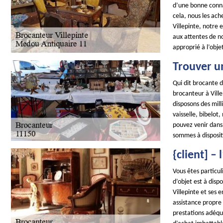
d’une bonne conna
cela, nous les ach
Villepinte, notre
aux attentes de no
approprié à l’obje
Trouver u
Qui dit brocante d
brocanteur à Ville
disposons des mill
vaisselle, bibelot
pouvez venir dans
sommes à dispositi
{client] –
Vous êtes particul
d’objet est à dis
Villepinte et ses 
assistance propre
prestations adéqu