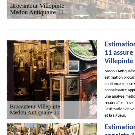
Estimatio
11 assure 
Villepinte
Medou Antiquaire 
estimation brocant
confiance repose 
connaissance appr
une analyse métic
reconnaître l'ess
l'estimation de vo
et la rigueur.
Estimation