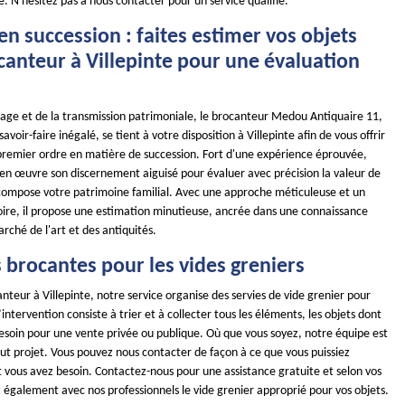
. N'hésitez pas à nous contacter pour un service qualifié.
en succession : faites estimer vos objets
canteur à Villepinte pour une évaluation
tage et de la transmission patrimoniale, le brocanteur Medou Antiquaire 11,
voir-faire inégalé, se tient à votre disposition à Villepinte afin de vous offrir
premier ordre en matière de succession. Fort d'une expérience éprouvée,
en œuvre son discernement aiguisé pour évaluer avec précision la valeur de
compose votre patrimoine familial. Avec une approche méticuleuse et un
toire, il propose une estimation minutieuse, ancrée dans une connaissance
ché de l'art et des antiquités.
 brocantes pour les vides greniers
nteur à Villepinte, notre service organise des servies de vide grenier pour
ntervention consiste à trier et à collecter tous les éléments, les objets dont
besoin pour une vente privée ou publique. Où que vous soyez, notre équipe est
out projet. Vous pouvez nous contacter de façon à ce que vous puissiez
t vous avez besoin. Contactez-nous pour une assistance gratuite et selon vos
 également avec nos professionnels le vide grenier approprié pour vos objets.