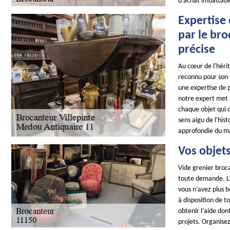
d’achat imbattable
Expertise 
par le bro
précise
Au cœur de l'héri
reconnu pour son sa
une expertise de 
notre expert met 
chaque objet qui 
sens aigu de l'his
approfondie du mar
Vos objets
Vide grenier broca
toute demande. L’i
vous n’avez plus 
à disposition de t
obtenir l’aide don
projets. Organisez