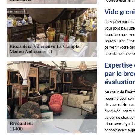
l’objet à estimer,
Vide gren
Lorsqu’on parle de
vous sont plus ut
jusqu’à ce que vou
pouvez faire l’inv
parvenir votre de
l’assistance néces
Expertise 
par le br
évaluatio
Au cœur de l'héri
reconnu pour son s
de vous offrir un
éprouvée, notre e
valeur de chaque 
et un sens aigu de
connaissance appr