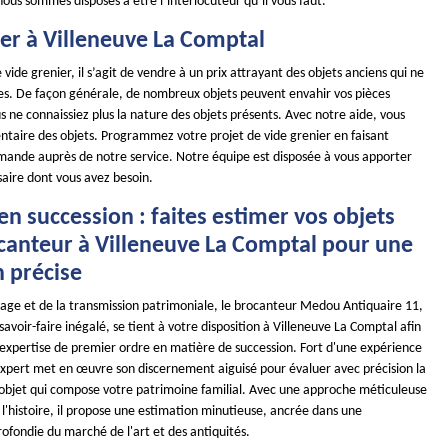
 nous sommes disposés à être l’interlocuteur qu’il vous faut.
ier à Villeneuve La Comptal
 vide grenier, il s’agit de vendre à un prix attrayant des objets anciens qui ne
iles. De façon générale, de nombreux objets peuvent envahir vos pièces
s ne connaissiez plus la nature des objets présents. Avec notre aide, vous
entaire des objets. Programmez votre projet de vide grenier en faisant
mande auprès de notre service. Notre équipe est disposée à vous apporter
saire dont vous avez besoin.
en succession : faites estimer vos objets
ocanteur à Villeneuve La Comptal pour une
n précise
tage et de la transmission patrimoniale, le brocanteur Medou Antiquaire 11,
avoir-faire inégalé, se tient à votre disposition à Villeneuve La Comptal afin
e expertise de premier ordre en matière de succession. Fort d'une expérience
xpert met en œuvre son discernement aiguisé pour évaluer avec précision la
objet qui compose votre patrimoine familial. Avec une approche méticuleuse
 l'histoire, il propose une estimation minutieuse, ancrée dans une
ofondie du marché de l'art et des antiquités.