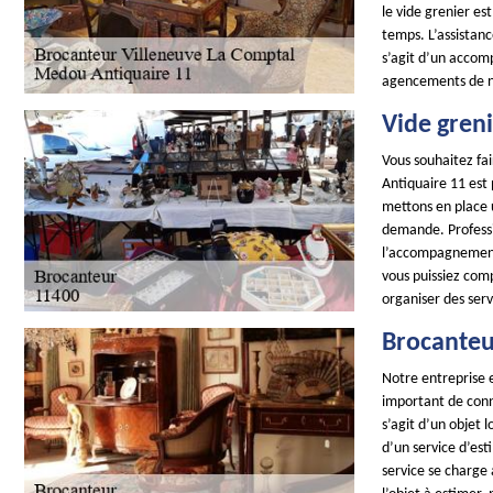
le vide grenier es
temps. L’assistanc
s’agit d’un accom
agencements de n
Vide gren
Vous souhaitez fai
Antiquaire 11 est
mettons en place 
demande. Professi
l’accompagnement 
vous puissiez comp
organiser des serv
Brocanteu
Notre entreprise e
important de conna
s’agit d’un objet 
d’un service d’es
service se charge 