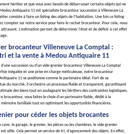
ment héritier et que vous avez besoin de débarrasser certains objets qui ne
 Medou Antiquaire 11 est spécialiste brocanteur succession à Villeneuve La
er consiste à faire un listing des objets de l’habitation. Une fois ce listing
ez compter sur notre service pour faire le rachat brocanteur. Pour cela, nous
x attrayant. L’estimation permet de déterminer l’état et de définir à cet effet
tage.
ier brocanteur Villeneuve La Comptal :
 tri et la vente à Medou Antiquaire 11
n d'une succession ou d'un vide-grenier brocanteur Villeneuve La Comptal
rtise inégalée et une prise en charge méticuleuse, notre brocanteur
Antiquaire 11 se positionne comme le partenaire idéal. Fort de sa
tue du marché, il orchestre un processus fluide et transparent, garantissant
ptimale des biens tout en soulageant les héritiers des contraintes logistiques.
re brocanteur, vous faites le choix d'un partenaire fiable, dédié à la
 mémoire familiale tout en optimisant les opportunités financières.
enier pour céder les objets brocantes
a cave, le garage, le grenier, les pièces ou les chambres, le vide grenier
st utile. Cela permet un service de tri, d’agencement des objets. En effet,