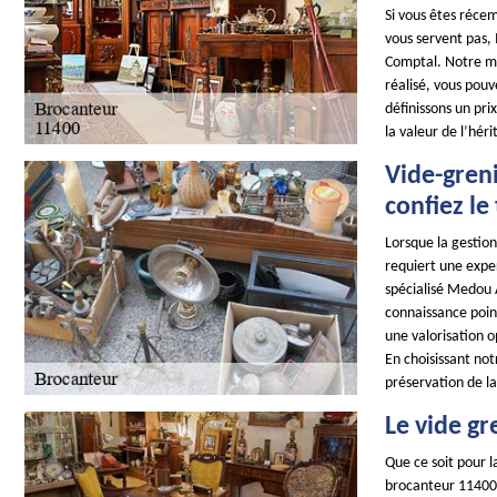
Si vous êtes récem
vous servent pas,
Comptal. Notre méti
réalisé, vous pouv
définissons un pri
la valeur de l’héri
Vide-gren
confiez le
Lorsque la gestio
requiert une expe
spécialisé Medou 
connaissance poin
une valorisation o
En choisissant not
préservation de la
Le vide gr
Que ce soit pour l
brocanteur 11400 e