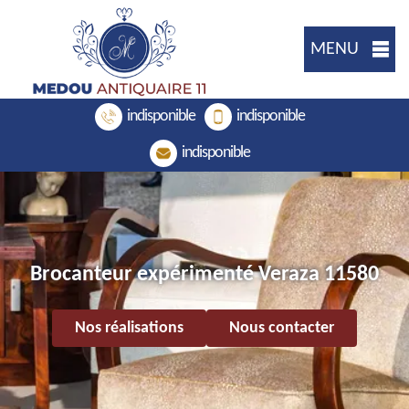
MENU
indisponible
indisponible
indisponible
Brocanteur expérimenté Veraza 11580
Nos réalisations
Nous contacter