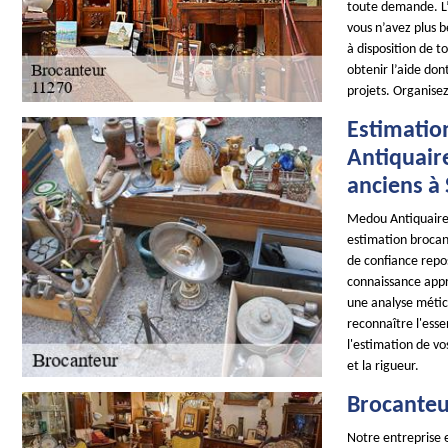
toute demande. L’i
vous n’avez plus 
à disposition de t
obtenir l’aide don
projets. Organisez
Estimatio
Antiquaire
anciens à
Medou Antiquaire 
estimation brocan
de confiance repo
connaissance appr
une analyse métic
reconnaître l'ess
l'estimation de vo
et la rigueur.
Brocanteu
Notre entreprise e