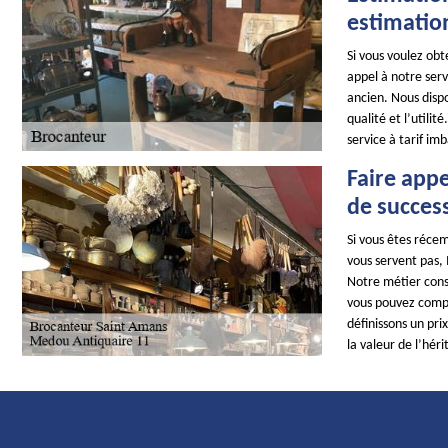
estimatio
Si vous voulez obt
appel à notre serv
ancien. Nous disp
qualité et l’utili
service à tarif im
Faire appe
de succes
Si vous êtes récem
vous servent pas,
Notre métier consis
vous pouvez compte
définissons un pri
la valeur de l’héri