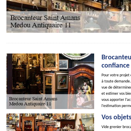
Brocanteu
confiance 
Pour votre projet
à toute demande. 
vue de déterminer 
et estimer vos bie
vous apporter l’a
l’estimation perme
Vos objets
Vide grenier broca