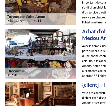
important de conna
s’agit d’un objet 
d’un service d’es
service se charge 
l’objet à estimer,
Achat d’ob
Medou Ant
Avec le temps, not
particulier) à la 
d’une bonne conna
cela, nous les ach
Amans, notre entr
aux attentes de no
approprié à l’obje
{client] –
Vous êtes particul
d’objet est à disp
Amans et ses envir