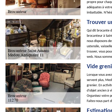
propre pour chaqu
adéquates à votre
imbattable. N'hési
Trouver u
Qui dit brocante d
brocanteur à Saint
nous disposons des
ustensile, vaissell
trouver, vous pouv
web. Nous sommes à
Vide gren
Lorsque vous avez
servent plus, Medo
grenier. En activ
d’objet ancien à v
Organisez votre p
Faites-nous part 
Estimatio