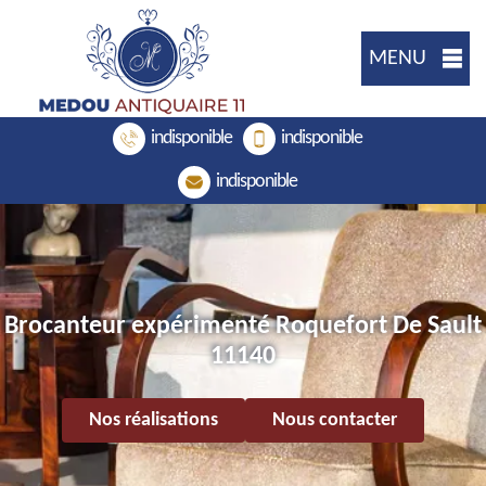
MENU
indisponible
indisponible
indisponible
Brocanteur expérimenté Roquefort De Sault
11140
Nos réalisations
Nous contacter