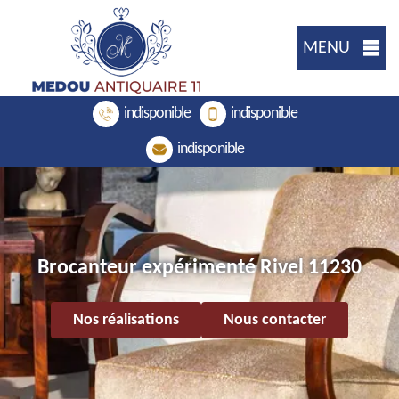
MENU
indisponible
indisponible
indisponible
Brocanteur expérimenté Rivel 11230
Nos réalisations
Nous contacter