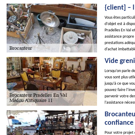
{client] –
Vous êtes particul
d’objet est à dis
Pradelles En Val e
assistance propre
prestations adéqu
d’achat imbattable
Vide greni
Lorsqu’on parle de
vous sont plus ut
jusqu’à ce que vou
pouvez faire l’inv
parvenir votre de
l’assistance néces
Brocanteur
confiance 
Pour votre projet