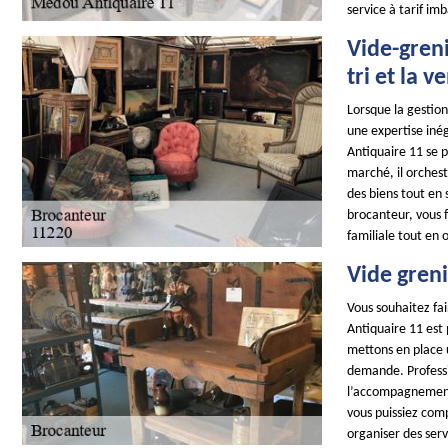
service à tarif im
Vide-greni
tri et la 
Lorsque la gestion
une expertise iné
Antiquaire 11 se 
marché, il orchest
des biens tout en 
brocanteur, vous f
familiale tout en 
Vide greni
Vous souhaitez fai
Antiquaire 11 est
mettons en place 
demande. Professi
l’accompagnement 
vous puissiez comp
organiser des serv