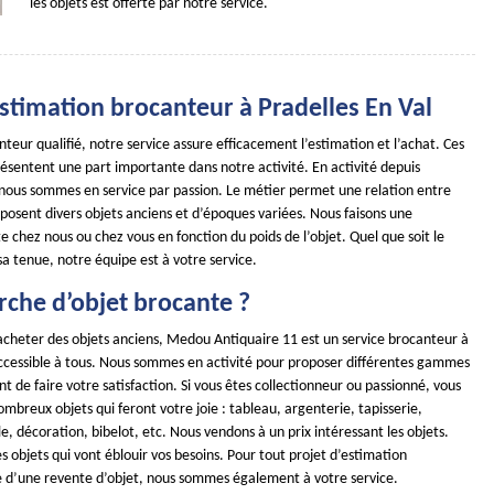
les objets est offerte par notre service.
 estimation brocanteur à Pradelles En Val
teur qualifié, notre service assure efficacement l’estimation et l’achat. Ces
ésentent une part importante dans notre activité. En activité depuis
 nous sommes en service par passion. Le métier permet une relation entre
isposent divers objets anciens et d’époques variées. Nous faisons une
e chez nous ou chez vous en fonction du poids de l’objet. Quel que soit le
 sa tenue, notre équipe est à votre service.
rche d’objet brocante ?
 acheter des objets anciens, Medou Antiquaire 11 est un service brocanteur à
accessible à tous. Nous sommes en activité pour proposer différentes gammes
t de faire votre satisfaction. Si vous êtes collectionneur ou passionné, vous
ombreux objets qui feront votre joie : tableau, argenterie, tapisserie,
, décoration, bibelot, etc. Nous vendons à un prix intéressant les objets.
s objets qui vont éblouir vos besoins. Pour tout projet d’estimation
 d’une revente d’objet, nous sommes également à votre service.