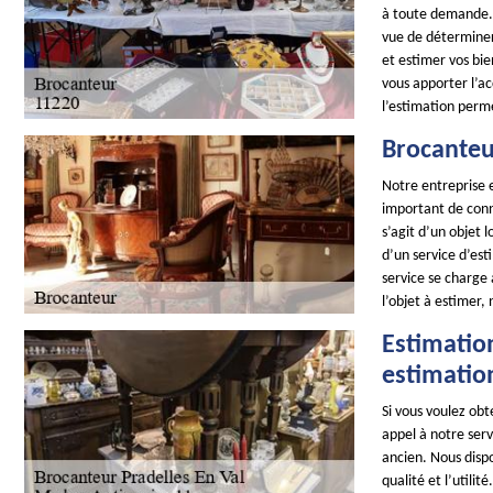
à toute demande. 
vue de déterminer 
et estimer vos bie
vous apporter l’a
l’estimation perme
Brocanteur
Notre entreprise e
important de conna
s’agit d’un objet 
d’un service d’es
service se charge 
l’objet à estimer,
Estimation
estimatio
Si vous voulez obt
appel à notre serv
ancien. Nous disp
qualité et l’utili