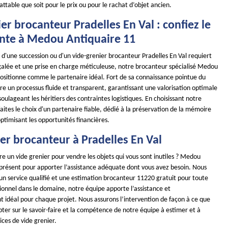
battable que soit pour le prix ou pour le rachat d’objet ancien.
er brocanteur Pradelles En Val : confiez le
vente à Medou Antiquaire 11
 d'une succession ou d'un vide-grenier brocanteur Pradelles En Val requiert
galée et une prise en charge méticuleuse, notre brocanteur spécialisé Medou
positionne comme le partenaire idéal. Fort de sa connaissance pointue du
re un processus fluide et transparent, garantissant une valorisation optimale
soulageant les héritiers des contraintes logistiques. En choisissant notre
aites le choix d'un partenaire fiable, dédié à la préservation de la mémoire
optimisant les opportunités financières.
er brocanteur à Pradelles En Val
re un vide grenier pour vendre les objets qui vous sont inutiles ? Medou
 présent pour apporter l’assistance adéquate dont vous avez besoin. Nous
un service qualifié et une estimation brocanteur 11220 gratuit pour toute
onnel dans le domaine, notre équipe apporte l’assistance et
idéal pour chaque projet. Nous assurons l’intervention de façon à ce que
ter sur le savoir-faire et la compétence de notre équipe à estimer et à
ices de vide grenier.