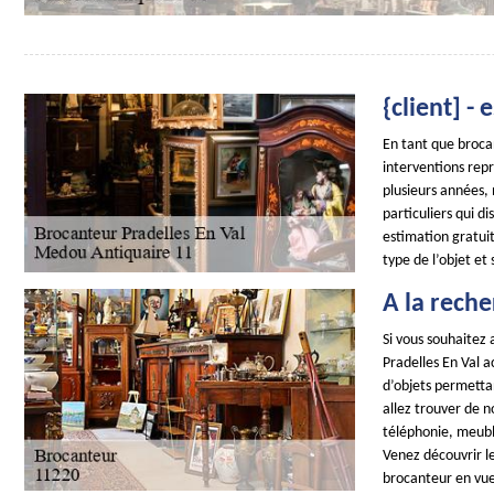
{client] -
En tant que brocan
interventions repr
plusieurs années,
particuliers qui d
estimation gratuit
type de l’objet et
A la reche
Si vous souhaitez
Pradelles En Val 
d’objets permettan
allez trouver de n
téléphonie, meuble
Venez découvrir le
brocanteur en vue