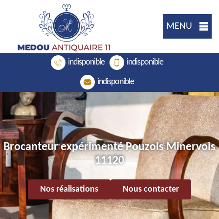
MENU
indisponible
indisponible
indisponible
Brocanteur expérimenté Pouzols Minervois
11120
Nos réalisations
Nous contacter