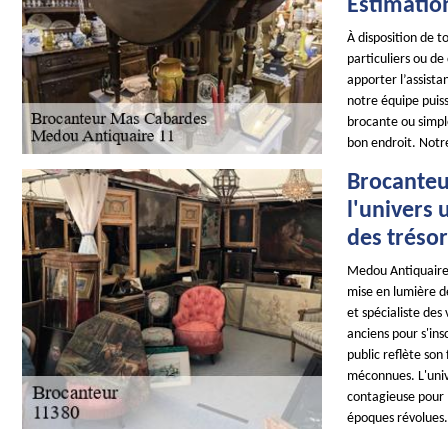
Estimatio
À disposition de 
particuliers ou de
apporter l’assist
notre équipe puiss
brocante ou simpl
bon endroit. Notr
Brocanteu
l'univers 
des tréso
Medou Antiquaire 
mise en lumière de
et spécialiste de
anciens pour s'ins
public reflète son 
méconnues. L'unive
contagieuse pour l
époques révolues.