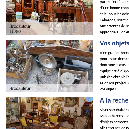
particulier) à la 
d’une bonne conna
cela, nous les ach
Cabardes, notre e
aux attentes de no
approprié à l’obje
Vos objets
Vide grenier broc
pour toute demande
dont vous n’avez 
équipe est à dispo
puissiez obtenir l
selon vos projets.
vos objets.
A la reche
Si vous souhaitez
Mas Cabardes acce
d’objets permettan
allez trouver de n