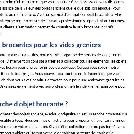
recherche d’objets rare et que vous pourriez être possession. Nous disposons
issance de la valeur des objets anciens quelle que soit son époque. Pour
etons au meilleur prix. Avec un service d’estimation objet brocante à Mas
ntreprise met en œuvre des travaux professionnels répondant aux normes et
s clients. L’estimation permet de connaître le prix brocanteur 11380
t.
 brocantes pour les vides greniers
anteur à Mas Cabardes, notre service organise des servies de vide grenier
. L’intervention consiste à trier et à collecter tous les éléments, les objets
plus besoin pour une vente privée ou publique. Où que vous soyez, notre
sition de tout projet. Vous pouvez nous contacter de façon à ce que vous
’aide dont vous avez besoin. Contactez-nous pour une assistance gratuite et
 Organisez également avec nos professionnels le vide grenier approprié pour
rche d’objet brocante ?
 acheter des objets anciens, Medou Antiquaire 11 est un service brocanteur à
ssible à tous. Nous sommes en activité pour proposer différentes gammes
t de faire votre satisfaction. Si vous êtes collectionneur ou passionné, vous
ombreux objets qui feront votre joie : tableau, argenterie, tapisserie,