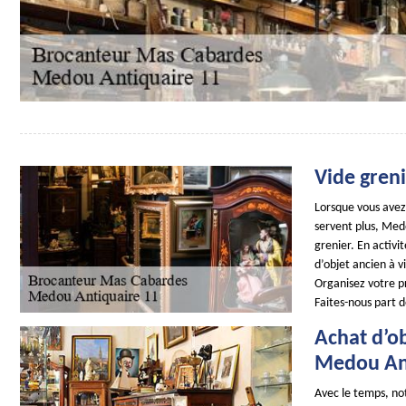
Vide gren
Lorsque vous avez
servent plus, Medo
grenier. En activ
d’objet ancien à v
Organisez votre p
Faites-nous part 
Achat d’ob
Medou Ant
Avec le temps, not