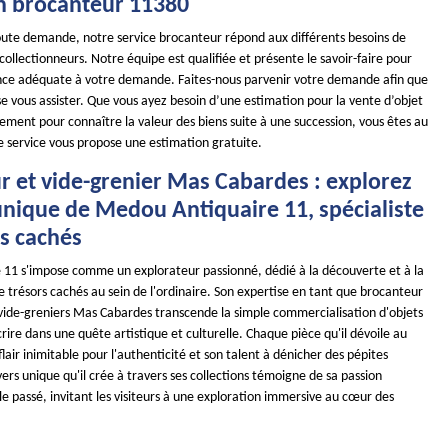
n brocanteur 11380
toute demande, notre service brocanteur répond aux différents besoins de
 collectionneurs. Notre équipe est qualifiée et présente le savoir-faire pour
ance adéquate à votre demande. Faites-nous parvenir votre demande afin que
e vous assister. Que vous ayez besoin d’une estimation pour la vente d’objet
ement pour connaître la valeur des biens suite à une succession, vous êtes au
e service vous propose une estimation gratuite.
r et vide-grenier Mas Cabardes : explorez
unique de Medou Antiquaire 11, spécialiste
rs cachés
11 s'impose comme un explorateur passionné, dédié à la découverte et à la
 trésors cachés au sein de l'ordinaire. Son expertise en tant que brocanteur
s vide-greniers Mas Cabardes transcende la simple commercialisation d'objets
crire dans une quête artistique et culturelle. Chaque pièce qu'il dévoile au
flair inimitable pour l'authenticité et son talent à dénicher des pépites
rs unique qu'il crée à travers ses collections témoigne de sa passion
e passé, invitant les visiteurs à une exploration immersive au cœur des