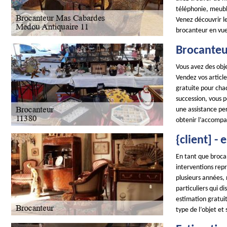
téléphonie, meuble
Venez découvrir le
brocanteur en vue
Brocanteu
Vous avez des obje
Vendez vos articl
gratuite pour cha
succession, vous 
une assistance pe
obtenir l’accomp
{client] 
En tant que brocan
interventions repr
plusieurs années,
particuliers qui d
estimation gratuit
type de l’objet et